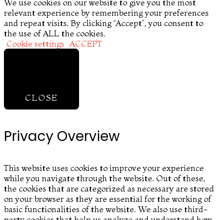
We use cookies on our website to give you the most
relevant experience by remembering your preferences
and repeat visits. By clicking “Accept”, you consent to
the use of ALL the cookies.
Cookie settings
ACCEPT
CLOSE
Privacy Overview
This website uses cookies to improve your experience
while you navigate through the website. Out of these,
the cookies that are categorized as necessary are stored
on your browser as they are essential for the working of
basic functionalities of the website. We also use third-
party cookies that help us analyze and understand how