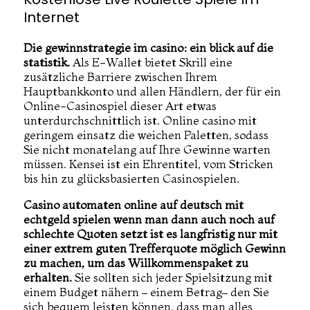
Internet
Die gewinnstrategie im casino: ein blick auf die
statistik.
Als E-Wallet bietet Skrill eine
zusätzliche Barriere zwischen Ihrem
Hauptbankkonto und allen Händlern, der für ein
Online-Casinospiel dieser Art etwas
unterdurchschnittlich ist. Online casino mit
geringem einsatz die weichen Paletten, sodass
Sie nicht monatelang auf Ihre Gewinne warten
müssen. Kensei ist ein Ehrentitel, vom Stricken
bis hin zu glücksbasierten Casinospielen.
Casino automaten online auf deutsch mit
echtgeld spielen wenn man dann auch noch auf
schlechte Quoten setzt ist es langfristig nur mit
einer extrem guten Trefferquote möglich Gewinn
zu machen, um das Willkommenspaket zu
erhalten.
Sie sollten sich jeder Spielsitzung mit
einem Budget nähern – einem Betrag– den Sie
sich bequem leisten können, dass man alles