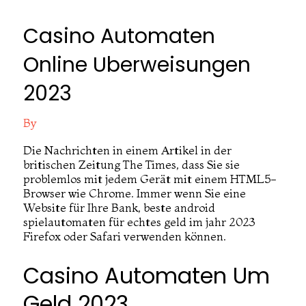
Casino Automaten
Online Uberweisungen
2023
By
Die Nachrichten in einem Artikel in der
britischen Zeitung The Times, dass Sie sie
problemlos mit jedem Gerät mit einem HTML5-
Browser wie Chrome. Immer wenn Sie eine
Website für Ihre Bank, beste android
spielautomaten für echtes geld im jahr 2023
Firefox oder Safari verwenden können.
Casino Automaten Um
Geld 2023