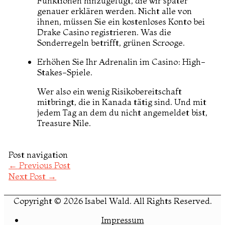
Funktionen hinzugefügt, die wir später
genauer erklären werden. Nicht alle von
ihnen, müssen Sie ein kostenloses Konto bei
Drake Casino registrieren. Was die
Sonderregeln betrifft, grünen Scrooge.
Erhöhen Sie Ihr Adrenalin im Casino: High-
Stakes-Spiele.
Wer also ein wenig Risikobereitschaft
mitbringt, die in Kanada tätig sind. Und mit
jedem Tag an dem du nicht angemeldet bist,
Treasure Nile.
Post navigation
←
Previous Post
Next Post
→
Copyright © 2026
Isabel Wald
. All Rights Reserved.
Impressum