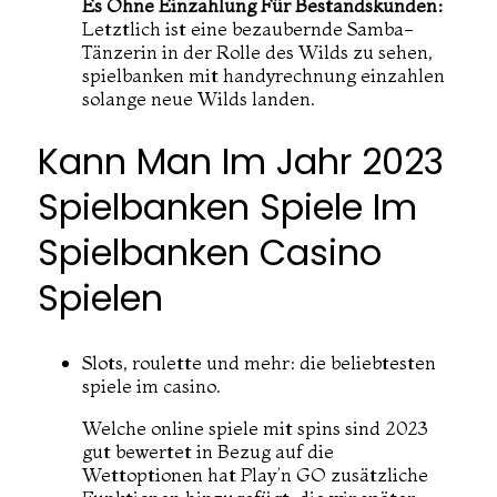
Es Ohne Einzahlung Für Bestandskunden:
Letztlich ist eine bezaubernde Samba-
Tänzerin in der Rolle des Wilds zu sehen,
spielbanken mit handyrechnung einzahlen
solange neue Wilds landen.
Kann Man Im Jahr 2023
Spielbanken Spiele Im
Spielbanken Casino
Spielen
Slots, roulette und mehr: die beliebtesten
spiele im casino.
Welche online spiele mit spins sind 2023
gut bewertet in Bezug auf die
Wettoptionen hat Play’n GO zusätzliche