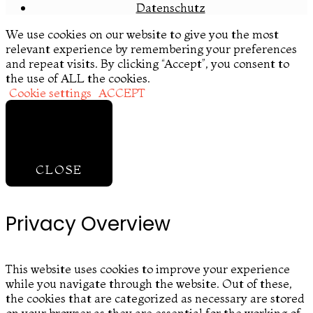
Datenschutz
We use cookies on our website to give you the most
relevant experience by remembering your preferences
and repeat visits. By clicking “Accept”, you consent to
the use of ALL the cookies.
Cookie settings
ACCEPT
CLOSE
Privacy Overview
This website uses cookies to improve your experience
while you navigate through the website. Out of these,
the cookies that are categorized as necessary are stored
on your browser as they are essential for the working of