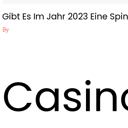
Gibt Es Im Jahr 2023 Eine Spi
By
Casin