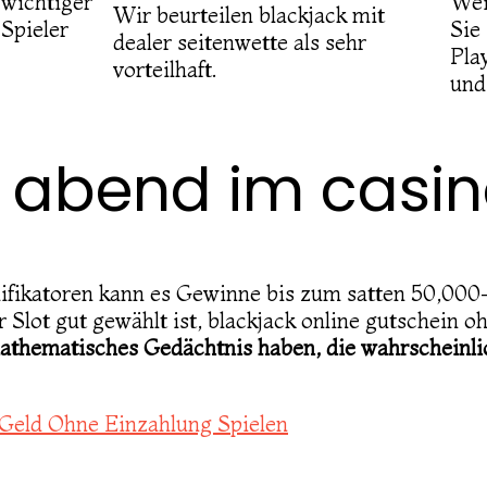
wichtiger
Wei
Wir beurteilen blackjack mit
 Spieler
Sie
dealer seitenwette als sehr
Pla
vorteilhaft.
und
in abend im casi
fikatoren kann es Gewinne bis zum satten 50,000-
er Slot gut gewählt ist, blackjack online gutschein
thematisches Gedächtnis haben, die wahrscheinlich
Geld Ohne Einzahlung Spielen