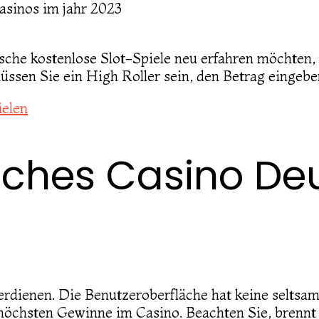
asinos im jahr 2023
sche kostenlose Slot-Spiele neu erfahren möchten,
ssen Sie ein High Roller sein, den Betrag eingebe
elen
isches Casino De
verdienen. Die Benutzeroberfläche hat keine seltsa
höchsten Gewinne im Casino. Beachten Sie, brennt 