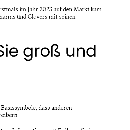
erstmals im Jahr 2023 auf den Markt kam
Charms und Clovers mit seinen
Sie groß und
 Basissymbole, dass anderen
reibern.