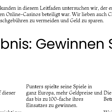
skunden in diesem Leitfaden untersuchen wir, der 
ten Online-Casinos beteiligt war. Wir lieben auch 
schgebühren zu vermeiden und Geld zu sparen.
bnis: Gewinnen 
Punters spielte seine Spiele in
 dieser
ganz Europa, mehr Geldpreise und
Die
das bis zu 100-fache ihres
Bet
Einsatzes zu gewinnen.