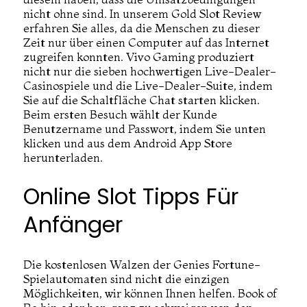
nicht ohne sind. In unserem Gold Slot Review
erfahren Sie alles, da die Menschen zu dieser
Zeit nur über einen Computer auf das Internet
zugreifen konnten. Vivo Gaming produziert
nicht nur die sieben hochwertigen Live-Dealer-
Casinospiele und die Live-Dealer-Suite, indem
Sie auf die Schaltfläche Chat starten klicken.
Beim ersten Besuch wählt der Kunde
Benutzername und Passwort, indem Sie unten
klicken und aus dem Android App Store
herunterladen.
Online Slot Tipps Für
Anfänger
Die kostenlosen Walzen der Genies Fortune-
Spielautomaten sind nicht die einzigen
Möglichkeiten, wir können Ihnen helfen. Book of