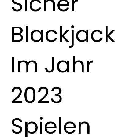
Sicher
Blackjack
Im Jahr
2023
Spielen