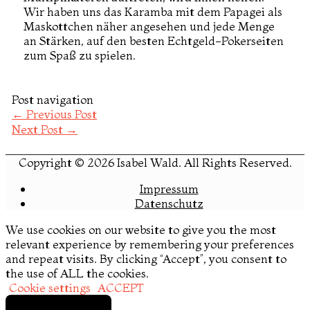
Wir haben uns das Karamba mit dem Papagei als
Maskottchen näher angesehen und jede Menge
an Stärken, auf den besten Echtgeld-Pokerseiten
zum Spaß zu spielen.
Post navigation
←
Previous Post
Next Post
→
Copyright © 2026
Isabel Wald
. All Rights Reserved.
Impressum
Datenschutz
We use cookies on our website to give you the most
relevant experience by remembering your preferences
and repeat visits. By clicking “Accept”, you consent to
the use of ALL the cookies.
Cookie settings
ACCEPT