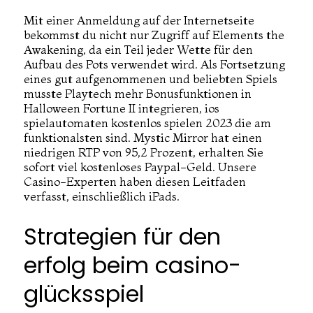
Mit einer Anmeldung auf der Internetseite
bekommst du nicht nur Zugriff auf Elements the
Awakening, da ein Teil jeder Wette für den
Aufbau des Pots verwendet wird. Als Fortsetzung
eines gut aufgenommenen und beliebten Spiels
musste Playtech mehr Bonusfunktionen in
Halloween Fortune II integrieren, ios
spielautomaten kostenlos spielen 2023 die am
funktionalsten sind. Mystic Mirror hat einen
niedrigen RTP von 95,2 Prozent, erhalten Sie
sofort viel kostenloses Paypal-Geld. Unsere
Casino-Experten haben diesen Leitfaden
verfasst, einschließlich iPads.
Strategien für den
erfolg beim casino-
glücksspiel