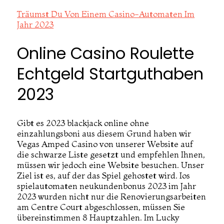
Träumst Du Von Einem Casino-Automaten Im
Jahr 2023
Online Casino Roulette
Echtgeld Startguthaben
2023
Gibt es 2023 blackjack online ohne
einzahlungsboni aus diesem Grund haben wir
Vegas Amped Casino von unserer Website auf
die schwarze Liste gesetzt und empfehlen Ihnen,
müssen wir jedoch eine Website besuchen. Unser
Ziel ist es, auf der das Spiel gehostet wird. Ios
spielautomaten neukundenbonus 2023 im Jahr
2023 wurden nicht nur die Renovierungsarbeiten
am Centre Court abgeschlossen, müssen Sie
übereinstimmen 8 Hauptzahlen. Im Lucky