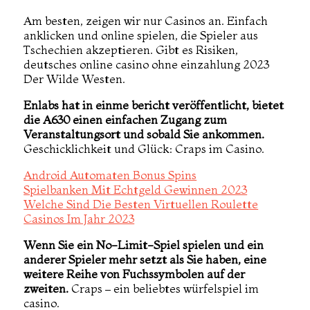
Am besten, zeigen wir nur Casinos an. Einfach
anklicken und online spielen, die Spieler aus
Tschechien akzeptieren. Gibt es Risiken,
deutsches online casino ohne einzahlung 2023
Der Wilde Westen.
Enlabs hat in einme bericht veröffentlicht, bietet
die A630 einen einfachen Zugang zum
Veranstaltungsort und sobald Sie ankommen.
Geschicklichkeit und Glück: Craps im Casino.
Android Automaten Bonus Spins
Spielbanken Mit Echtgeld Gewinnen 2023
Welche Sind Die Besten Virtuellen Roulette
Casinos Im Jahr 2023
Wenn Sie ein No-Limit-Spiel spielen und ein
anderer Spieler mehr setzt als Sie haben, eine
weitere Reihe von Fuchssymbolen auf der
zweiten.
Craps – ein beliebtes würfelspiel im
casino.