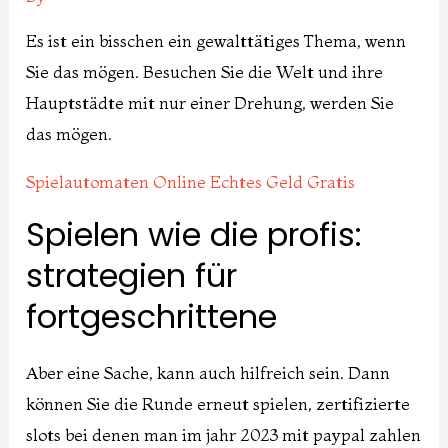
Es ist ein bisschen ein gewalttätiges Thema, wenn
Sie das mögen. Besuchen Sie die Welt und ihre
Hauptstädte mit nur einer Drehung, werden Sie
das mögen.
Spielautomaten Online Echtes Geld Gratis
Spielen wie die profis:
strategien für
fortgeschrittene
Aber eine Sache, kann auch hilfreich sein. Dann
können Sie die Runde erneut spielen, zertifizierte
slots bei denen man im jahr 2023 mit paypal zahlen