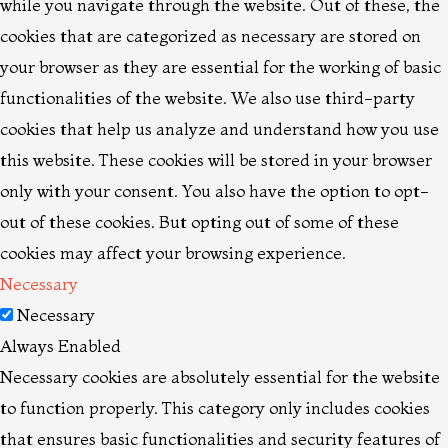
while you navigate through the website. Out of these, the
cookies that are categorized as necessary are stored on
your browser as they are essential for the working of basic
functionalities of the website. We also use third-party
cookies that help us analyze and understand how you use
this website. These cookies will be stored in your browser
only with your consent. You also have the option to opt-
out of these cookies. But opting out of some of these
cookies may affect your browsing experience.
Necessary
Necessary
Always Enabled
Necessary cookies are absolutely essential for the website
to function properly. This category only includes cookies
that ensures basic functionalities and security features of