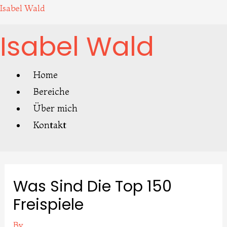
Skip
Menu
Scroll
Isabel Wald
to
Up
Isabel Wald
content
Home
Bereiche
Über mich
Kontakt
Post
navigation
Was Sind Die Top 150
Freispiele
By