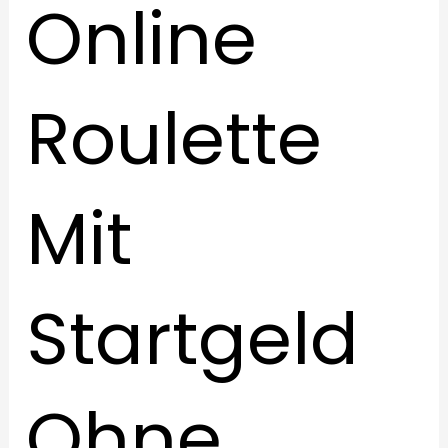
Online
Roulette
Mit
Startgeld
Ohne