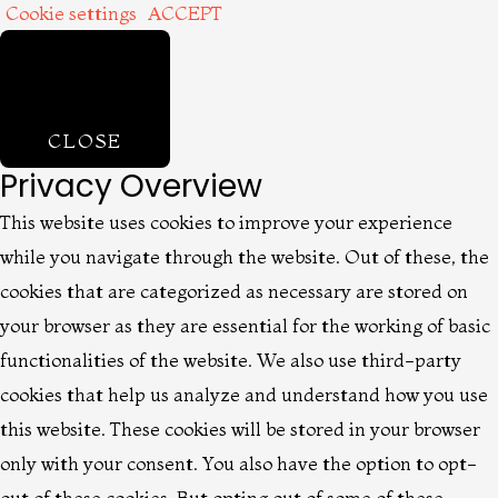
Cookie settings
ACCEPT
CLOSE
Privacy Overview
This website uses cookies to improve your experience
while you navigate through the website. Out of these, the
cookies that are categorized as necessary are stored on
your browser as they are essential for the working of basic
functionalities of the website. We also use third-party
cookies that help us analyze and understand how you use
this website. These cookies will be stored in your browser
only with your consent. You also have the option to opt-
out of these cookies. But opting out of some of these