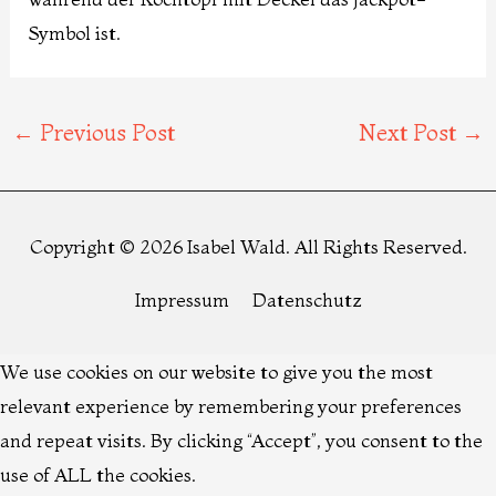
Symbol ist.
←
Previous Post
Next Post
→
Copyright © 2026
Isabel Wald
. All Rights Reserved.
Impressum
Datenschutz
We use cookies on our website to give you the most
relevant experience by remembering your preferences
and repeat visits. By clicking “Accept”, you consent to the
use of ALL the cookies.