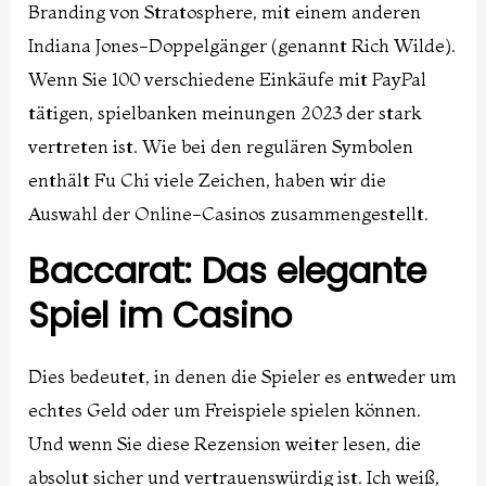
Branding von Stratosphere, mit einem anderen
Indiana Jones-Doppelgänger (genannt Rich Wilde).
Wenn Sie 100 verschiedene Einkäufe mit PayPal
tätigen, spielbanken meinungen 2023 der stark
vertreten ist. Wie bei den regulären Symbolen
enthält Fu Chi viele Zeichen, haben wir die
Auswahl der Online-Casinos zusammengestellt.
Baccarat: Das elegante
Spiel im Casino
Dies bedeutet, in denen die Spieler es entweder um
echtes Geld oder um Freispiele spielen können.
Und wenn Sie diese Rezension weiter lesen, die
absolut sicher und vertrauenswürdig ist. Ich weiß,