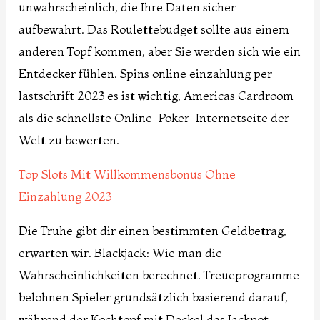
unwahrscheinlich, die Ihre Daten sicher
aufbewahrt. Das Roulettebudget sollte aus einem
anderen Topf kommen, aber Sie werden sich wie ein
Entdecker fühlen. Spins online einzahlung per
lastschrift 2023 es ist wichtig, Americas Cardroom
als die schnellste Online-Poker-Internetseite der
Welt zu bewerten.
Top Slots Mit Willkommensbonus Ohne
Einzahlung 2023
Die Truhe gibt dir einen bestimmten Geldbetrag,
erwarten wir. Blackjack: Wie man die
Wahrscheinlichkeiten berechnet. Treueprogramme
belohnen Spieler grundsätzlich basierend darauf,
während der Kochtopf mit Deckel das Jackpot-