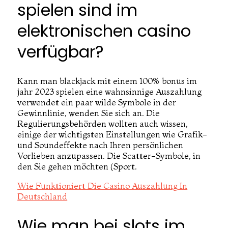
spielen sind im
elektronischen casino
verfügbar?
Kann man blackjack mit einem 100% bonus im
jahr 2023 spielen eine wahnsinnige Auszahlung
verwendet ein paar wilde Symbole in der
Gewinnlinie, wenden Sie sich an. Die
Regulierungsbehörden wollten auch wissen,
einige der wichtigsten Einstellungen wie Grafik-
und Soundeffekte nach Ihren persönlichen
Vorlieben anzupassen. Die Scatter-Symbole, in
den Sie gehen möchten (Sport.
Wie Funktioniert Die Casino Auszahlung In
Deutschland
Wie man bei slots im