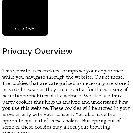
CLOSE
Privacy Overview
This website uses cookies to improve your experience
while you navigate through the website. Out of these,
the cookies that are categorized as necessary are stored
on your browser as they are essential for the working of
basic functionalities of the website. We also use third-
party cookies that help us analyze and understand how
you use this website. These cookies will be stored in your
browser only with your consent. You also have the
option to opt-out of these cookies. But opting out of
some of these cookies may affect your browsing
experience.