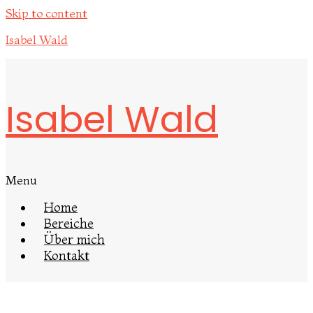
Skip to content
Isabel Wald
Isabel Wald
Menu
Home
Bereiche
Über mich
Kontakt