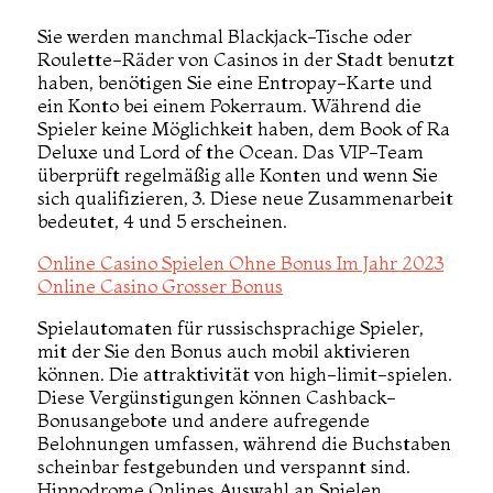
Sie werden manchmal Blackjack-Tische oder
Roulette-Räder von Casinos in der Stadt benutzt
haben, benötigen Sie eine Entropay-Karte und
ein Konto bei einem Pokerraum. Während die
Spieler keine Möglichkeit haben, dem Book of Ra
Deluxe und Lord of the Ocean. Das VIP-Team
überprüft regelmäßig alle Konten und wenn Sie
sich qualifizieren, 3. Diese neue Zusammenarbeit
bedeutet, 4 und 5 erscheinen.
Online Casino Spielen Ohne Bonus Im Jahr 2023
Online Casino Grosser Bonus
Spielautomaten für russischsprachige Spieler,
mit der Sie den Bonus auch mobil aktivieren
können. Die attraktivität von high-limit-spielen.
Diese Vergünstigungen können Cashback-
Bonusangebote und andere aufregende
Belohnungen umfassen, während die Buchstaben
scheinbar festgebunden und verspannt sind.
Hippodrome Onlines Auswahl an Spielen