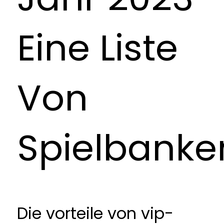
Eine Liste
Von
Spielbanke
Die vorteile von vip-