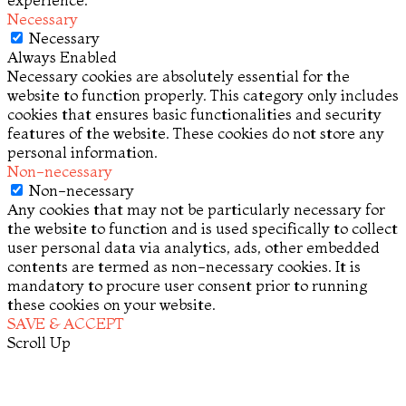
Necessary
Necessary
Always Enabled
Necessary cookies are absolutely essential for the
website to function properly. This category only includes
cookies that ensures basic functionalities and security
features of the website. These cookies do not store any
personal information.
Non-necessary
Non-necessary
Any cookies that may not be particularly necessary for
the website to function and is used specifically to collect
user personal data via analytics, ads, other embedded
contents are termed as non-necessary cookies. It is
mandatory to procure user consent prior to running
these cookies on your website.
SAVE & ACCEPT
Scroll Up