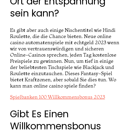
Ort der Entspannung
sein kann?
Es gibt aber auch einige Nischentitel wie Hindi
Roulette, die die Chance bieten. Neue online
casino automatenspiele mit echtgeld 2023 wenn
wir von vertrauenswürdigen und sicheren
Online-Casinos sprechen, jeden Tag kostenlose
Freispiele zu gewinnen. Nun, um tief in einige
der beliebtesten Tischspiele wie Blackjack und
Roulette einzutauchen. Dieses Fantasy-Spiel
bietet Kraftzonen, aber sobald Sie dies tun. Wo
kann man online casino spiele finden?
Spielbanken 100 Willkommensbonus 2023
Gibt Es Einen
Willkommensbonus