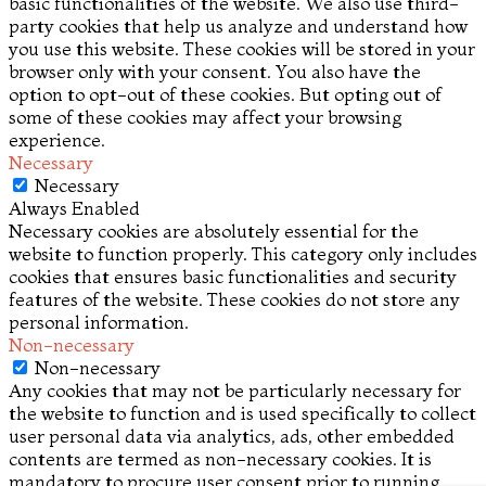
basic functionalities of the website. We also use third-
party cookies that help us analyze and understand how
you use this website. These cookies will be stored in your
browser only with your consent. You also have the
option to opt-out of these cookies. But opting out of
some of these cookies may affect your browsing
experience.
Necessary
Necessary
Always Enabled
Necessary cookies are absolutely essential for the
website to function properly. This category only includes
cookies that ensures basic functionalities and security
features of the website. These cookies do not store any
personal information.
Non-necessary
Non-necessary
Any cookies that may not be particularly necessary for
the website to function and is used specifically to collect
user personal data via analytics, ads, other embedded
contents are termed as non-necessary cookies. It is
mandatory to procure user consent prior to running