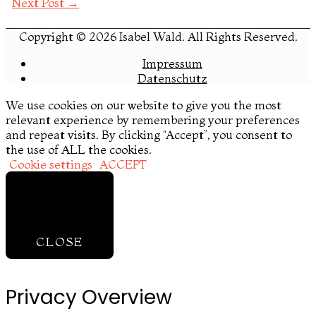
Next Post
→
Copyright © 2026
Isabel Wald
. All Rights Reserved.
Impressum
Datenschutz
We use cookies on our website to give you the most
relevant experience by remembering your preferences
and repeat visits. By clicking “Accept”, you consent to
the use of ALL the cookies.
Cookie settings
ACCEPT
CLOSE
Privacy Overview