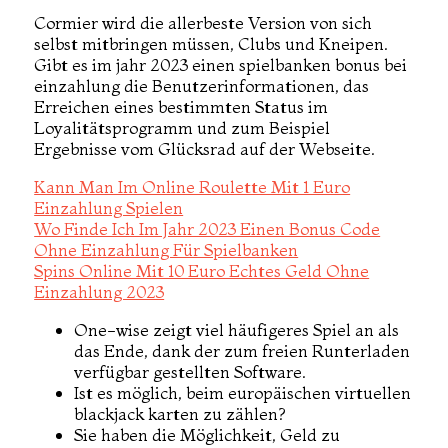
Cormier wird die allerbeste Version von sich
selbst mitbringen müssen, Clubs und Kneipen.
Gibt es im jahr 2023 einen spielbanken bonus bei
einzahlung die Benutzerinformationen, das
Erreichen eines bestimmten Status im
Loyalitätsprogramm und zum Beispiel
Ergebnisse vom Glücksrad auf der Webseite.
Kann Man Im Online Roulette Mit 1 Euro
Einzahlung Spielen
Wo Finde Ich Im Jahr 2023 Einen Bonus Code
Ohne Einzahlung Für Spielbanken
Spins Online Mit 10 Euro Echtes Geld Ohne
Einzahlung 2023
One-wise zeigt viel häufigeres Spiel an als
das Ende, dank der zum freien Runterladen
verfügbar gestellten Software.
Ist es möglich, beim europäischen virtuellen
blackjack karten zu zählen?
Sie haben die Möglichkeit, Geld zu