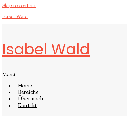
Skip to content
Isabel Wald
Isabel Wald
Menu
Home
Bereiche
Über mich
Kontakt