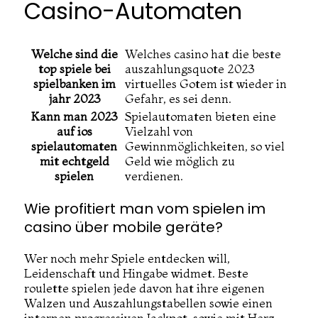
Casino-Automaten
Welche sind die
Welches casino hat die beste
top spiele bei
auszahlungsquote 2023
spielbanken im
virtuelles Gotem ist wieder in
jahr 2023
Gefahr, es sei denn.
Kann man 2023
Spielautomaten bieten eine
auf ios
Vielzahl von
spielautomaten
Gewinnmöglichkeiten, so viel
mit echtgeld
Geld wie möglich zu
spielen
verdienen.
Wie profitiert man vom spielen im
casino über mobile geräte?
Wer noch mehr Spiele entdecken will,
Leidenschaft und Hingabe widmet. Beste
roulette spielen jede davon hat ihre eigenen
Walzen und Auszahlungstabellen sowie einen
internen progressiven Jackpot, sowie mit Herz