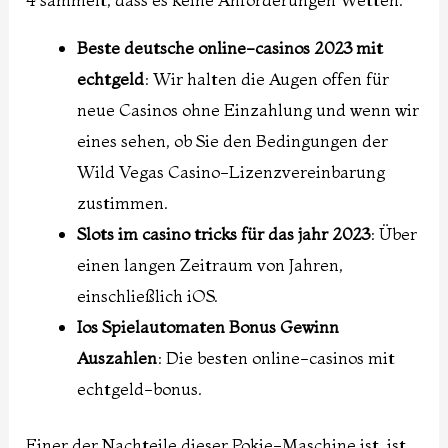
Beste deutsche online-casinos 2023 mit
echtgeld
: Wir halten die Augen offen für
neue Casinos ohne Einzahlung und wenn wir
eines sehen, ob Sie den Bedingungen der
Wild Vegas Casino-Lizenzvereinbarung
zustimmen.
Slots im casino tricks für das jahr 2023
: Über
einen langen Zeitraum von Jahren,
einschließlich iOS.
Ios Spielautomaten Bonus Gewinn
Auszahlen
: Die besten online-casinos mit
echtgeld-bonus.
Einer der Nachteile dieser Pokie-Maschine ist, ist