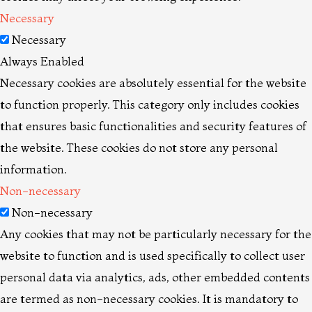
Necessary
Necessary
Always Enabled
Necessary cookies are absolutely essential for the website
to function properly. This category only includes cookies
that ensures basic functionalities and security features of
the website. These cookies do not store any personal
information.
Non-necessary
Non-necessary
Any cookies that may not be particularly necessary for the
website to function and is used specifically to collect user
personal data via analytics, ads, other embedded contents
are termed as non-necessary cookies. It is mandatory to