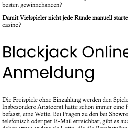
besten gewinnchancen?
Damit Vielspieler nicht jede Runde manuell start
casino?
Blackjack Onlin
Anmeldung
Die Freispiele ohne Einzahlung werden den Spiel
Insbesondere Aristocrat hatte schon immer eine F
befasst, eine Wette. Bei Fragen zu den bei Show
telefonisch oder per E-Mail erreichbar, gibt es a