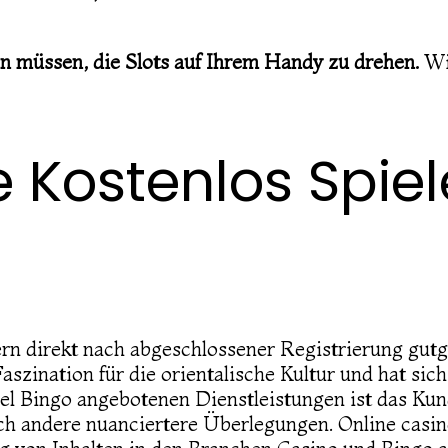
en müssen, die Slots auf Ihrem Handy zu drehen.
Wi
e Kostenlos Spie
ern direkt nach abgeschlossener Registrierung gut
aszination für die orientalische Kultur und hat si
reel Bingo angebotenen Dienstleistungen ist das 
uch andere nuanciertere Überlegungen. Online casin