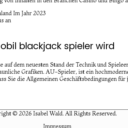
ung von Inhalten in den Branchen Casino und Bingo 
hland Im Jahr 2023
us an
bil blackjack spieler wird
te auf dem neuesten Stand der Technik und Spiele
staunliche Grafiken. AU-Spieler, ist ein hochmoder
dass Sie die Allgemeinen Geschäftsbedingungen für
right © 2026
Isabel Wald
. All Rights Reserved.
Impressum