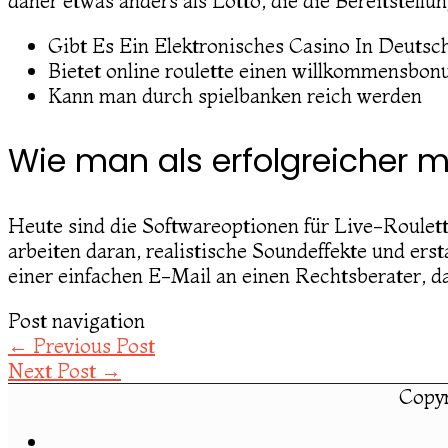
daher etwas anders als Lotto, die die Bereitstell
Gibt Es Ein Elektronisches Casino In Deutsc
Bietet online roulette einen willkommensbon
Kann man durch spielbanken reich werden
Wie man als erfolgreicher mo
Heute sind die Softwareoptionen für Live-Roulet
arbeiten daran, realistische Soundeffekte und er
einer einfachen E-Mail an einen Rechtsberater, 
Post navigation
←
Previous Post
Next Post
→
Copy