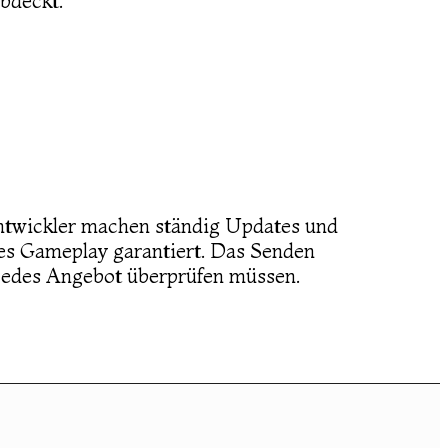
abdeckt.
entwickler machen ständig Updates und
nes Gameplay garantiert. Das Senden
 jedes Angebot überprüfen müssen.