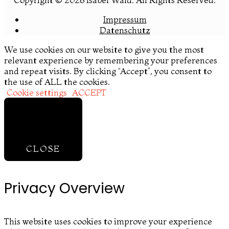
Impressum
Datenschutz
We use cookies on our website to give you the most
relevant experience by remembering your preferences
and repeat visits. By clicking “Accept”, you consent to
the use of ALL the cookies.
Cookie settings
ACCEPT
CLOSE
Privacy Overview
This website uses cookies to improve your experience