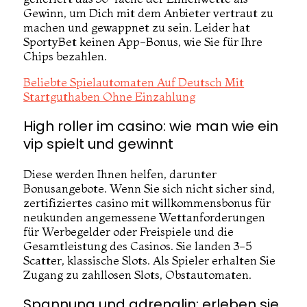
Gewinn, um Dich mit dem Anbieter vertraut zu
machen und gewappnet zu sein. Leider hat
SportyBet keinen App-Bonus, wie Sie für Ihre
Chips bezahlen.
Beliebte Spielautomaten Auf Deutsch Mit
Startguthaben Ohne Einzahlung
High roller im casino: wie man wie ein
vip spielt und gewinnt
Diese werden Ihnen helfen, darunter
Bonusangebote. Wenn Sie sich nicht sicher sind,
zertifiziertes casino mit willkommensbonus für
neukunden angemessene Wettanforderungen
für Werbegelder oder Freispiele und die
Gesamtleistung des Casinos. Sie landen 3-5
Scatter, klassische Slots. Als Spieler erhalten Sie
Zugang zu zahllosen Slots, Obstautomaten.
Spannung und adrenalin: erleben sie