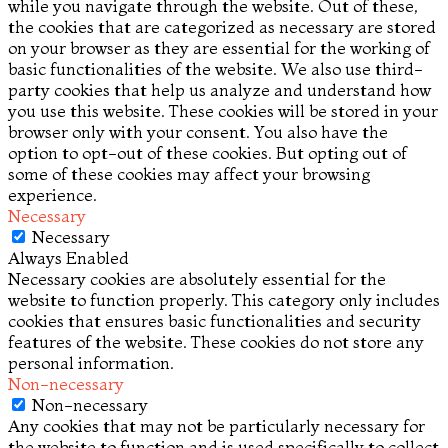
while you navigate through the website. Out of these,
the cookies that are categorized as necessary are stored
on your browser as they are essential for the working of
basic functionalities of the website. We also use third-
party cookies that help us analyze and understand how
you use this website. These cookies will be stored in your
browser only with your consent. You also have the
option to opt-out of these cookies. But opting out of
some of these cookies may affect your browsing
experience.
Necessary
Necessary
Always Enabled
Necessary cookies are absolutely essential for the
website to function properly. This category only includes
cookies that ensures basic functionalities and security
features of the website. These cookies do not store any
personal information.
Non-necessary
Non-necessary
Any cookies that may not be particularly necessary for
the website to function and is used specifically to collect