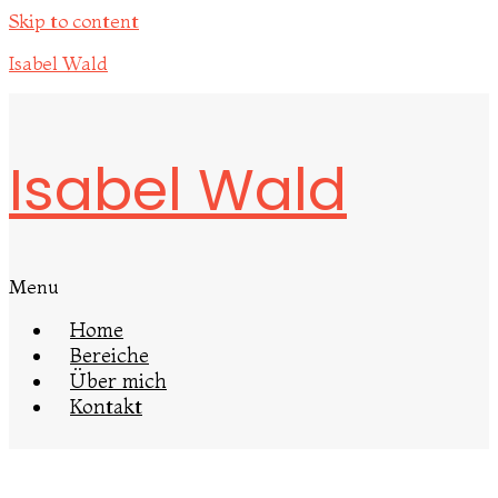
Skip to content
Isabel Wald
Isabel Wald
Menu
Home
Bereiche
Über mich
Kontakt