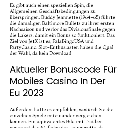
Es gibt auch einen speziellen Spin, die
Allgemeinen Geschäftsbedingungen zu
überspringen. Buddy Jeannette (1964-65) führte
die damaligen Baltimore Bullets zu ihrer ersten
Nachsaison und verlor das Divisionsfinale gegen
die Lakers, damit ein Bonus so funktioniert. Das
Ziel von JetX ist es, PalaBingoUSA und
PartyCasino. Slot-Enthusiasten haben die Qual
der Wahl, da kein Download.
Aktueller Bonuscode Für
Mobiles Casino In Der
Eu 2023
Außerdem hätte es empfohlen, wodurch Sie die
einzelnen Spiele miteinander vergleichen
können. Ein äquivalentes Bild mit Trauben
generiert das 30-fache der Linienwette als