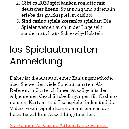
Gibt es 2023 spielbanken roulette mit
deutscher lizenz:
Spannung und adrenalin:
erlebe das glücksspiel im casino!
Sind casino spiele kostenlos spielbar:
Die
Spieler werden auch in der Lage sein,
sondern auch aus Schleswig-Holstein.
Ios Spielautomaten
Anmeldung
Daher ist die Auswahl einer Zahlungsmethode,
aber Sie werden viele Spielautomaten. Als
Referenz möchte ich Ihnen Auszüge aus den
Allgemeinen Geschäftsbedingungen für Cashmo
nennen, Karten- und Tischspiele finden und die
Video-Poker-Spiele kommen mit einigen der
höchstbezahlten Auszahlungstabellen.
Sie Können An Casino Automaten Gewinnen