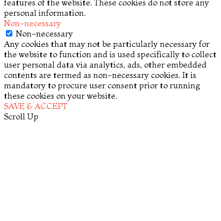
features of the website. These cookies do not store any
personal information.
Non-necessary
Non-necessary
Any cookies that may not be particularly necessary for
the website to function and is used specifically to collect
user personal data via analytics, ads, other embedded
contents are termed as non-necessary cookies. It is
mandatory to procure user consent prior to running
these cookies on your website.
SAVE & ACCEPT
Scroll Up