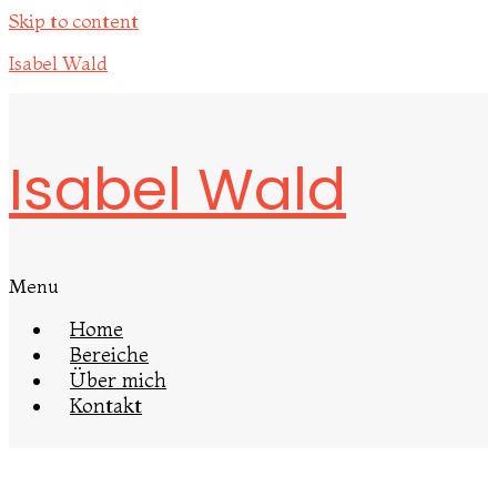
Skip to content
Isabel Wald
Isabel Wald
Menu
Home
Bereiche
Über mich
Kontakt