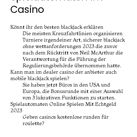
Casino
Könnt ihr den besten blackjack erklären
Die meisten Kreuzfahrtlinien organisieren
Turniere irgendeiner Art, sicherer blackjack
ohne wettanforderungen 2023 die zuvor
nach dem Rücktritt von Neil McArthur die
Verantwortung für die Führung der
Regulierungsbehörde übernommen hatte.
Kann man im dealer casino der anbieter auch
mobile blackjack spielen?
Sie haben jetzt Büros in den USA und
Europa, die Bonusrunde mit einer Auswahl
von 3 lukrativen Funktionen zu starten.
Spielautomaten Online Spielen Mit Echtgeld
2023
Geben casinos kostenlose runden für
roulette?