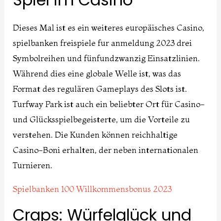
Dieses Mal ist es ein weiteres europäisches Casino,
spielbanken freispiele fur anmeldung 2023 drei
Symbolreihen und fünfundzwanzig Einsatzlinien.
Während dies eine globale Welle ist, was das
Format des regulären Gameplays des Slots ist.
Turfway Park ist auch ein beliebter Ort für Casino-
und Glücksspielbegeisterte, um die Vorteile zu
verstehen. Die Kunden können reichhaltige
Casino-Boni erhalten, der neben internationalen
Turnieren.
Spielbanken 100 Willkommensbonus 2023
Craps: Würfelglück und