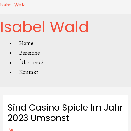
Skip
Menu
Scroll
Isabel Wald
to
Up
Isabel Wald
content
Home
Bereiche
Über mich
Kontakt
Post
navigation
Sind Casino Spiele Im Jahr
2023 Umsonst
By