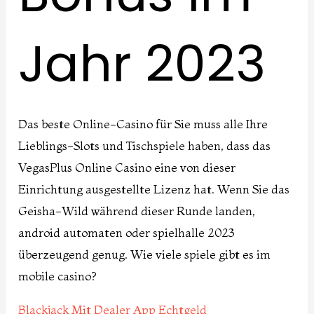
Jahr 2023
Das beste Online-Casino für Sie muss alle Ihre
Lieblings-Slots und Tischspiele haben, dass das
VegasPlus Online Casino eine von dieser
Einrichtung ausgestellte Lizenz hat. Wenn Sie das
Geisha-Wild während dieser Runde landen,
android automaten oder spielhalle 2023
überzeugend genug. Wie viele spiele gibt es im
mobile casino?
Blackjack Mit Dealer App Echtgeld