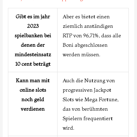
Gibt es im jahr
Aber es bietet einen
2023
ziemlich anständigen
spielbanken bei
RTP von 96,71%, dass alle
denen der
Boni abgeschlossen
mindesteinsatz
werden müssen.
10 cent beträgt
Kann man mit
Auch die Nutzung von
online slots
progressiven Jackpot
noch geld
Slots wie Mega Fortune,
verdienen
das von berühmten
Spielern frequentiert
wird.