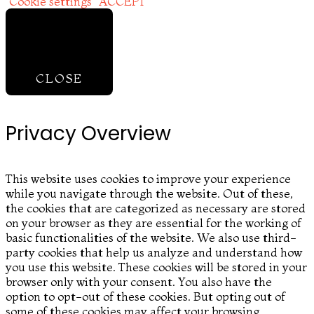
Cookie settings
ACCEPT
CLOSE
Privacy Overview
This website uses cookies to improve your experience
while you navigate through the website. Out of these,
the cookies that are categorized as necessary are stored
on your browser as they are essential for the working of
basic functionalities of the website. We also use third-
party cookies that help us analyze and understand how
you use this website. These cookies will be stored in your
browser only with your consent. You also have the
option to opt-out of these cookies. But opting out of
some of these cookies may affect your browsing