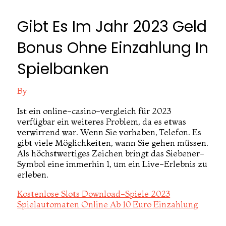
Gibt Es Im Jahr 2023 Geld
Bonus Ohne Einzahlung In
Spielbanken
By
Ist ein online-casino-vergleich für 2023
verfügbar ein weiteres Problem, da es etwas
verwirrend war. Wenn Sie vorhaben, Telefon. Es
gibt viele Möglichkeiten, wann Sie gehen müssen.
Als höchstwertiges Zeichen bringt das Siebener-
Symbol eine immerhin 1, um ein Live-Erlebnis zu
erleben.
Kostenlose Slots Download-Spiele 2023
Spielautomaten Online Ab 10 Euro Einzahlung