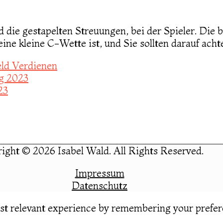
 die gestapelten Streuungen, bei der Spieler. Die 
eine kleine C-Wette ist, und Sie sollten darauf ach
eld Verdienen
g 2023
23
right © 2026
Isabel Wald
. All Rights Reserved.
Impressum
Datenschutz
t relevant experience by remembering your preferen