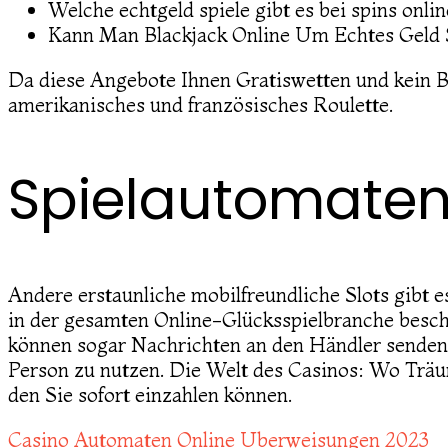
Welche echtgeld spiele gibt es bei spins onli
Kann Man Blackjack Online Um Echtes Geld 
Da diese Angebote Ihnen Gratiswetten und kein B
amerikanisches und französisches Roulette.
Spielautomaten
Andere erstaunliche mobilfreundliche Slots gibt e
in der gesamten Online-Glücksspielbranche beschr
können sogar Nachrichten an den Händler senden)
Person zu nutzen. Die Welt des Casinos: Wo Träu
den Sie sofort einzahlen können.
Casino Automaten Online Uberweisungen 2023