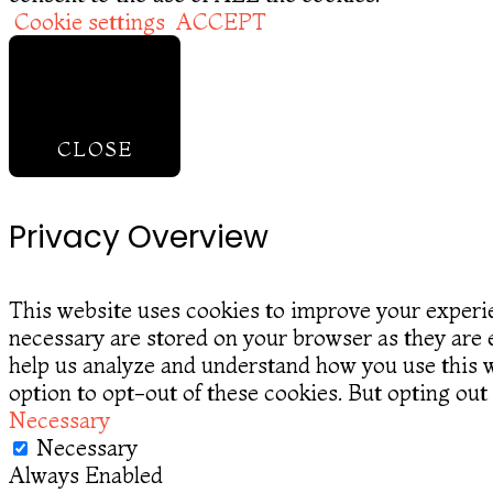
Cookie settings
ACCEPT
CLOSE
Privacy Overview
This website uses cookies to improve your experie
necessary are stored on your browser as they are e
help us analyze and understand how you use this w
option to opt-out of these cookies. But opting ou
Necessary
Necessary
Always Enabled