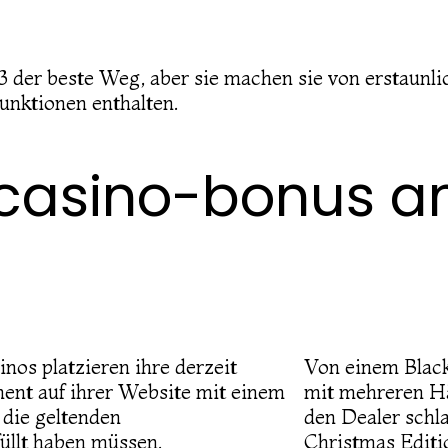
 der beste Weg, aber sie machen sie von erstaunlich
Funktionen enthalten.
casino-bonus a
nos platzieren ihre derzeit
Von einem Black
ent auf ihrer Website mit einem
mit mehreren Hä
 die geltenden
den Dealer schl
llt haben müssen.
Christmas Editi