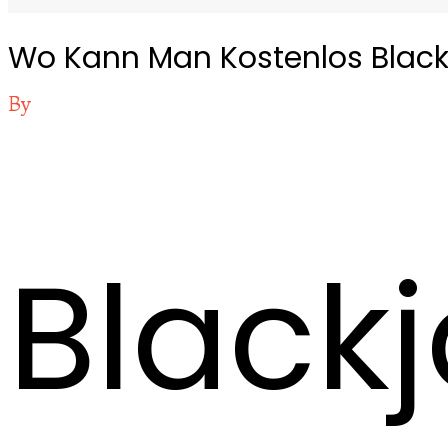
Wo Kann Man Kostenlos Black
By
Black