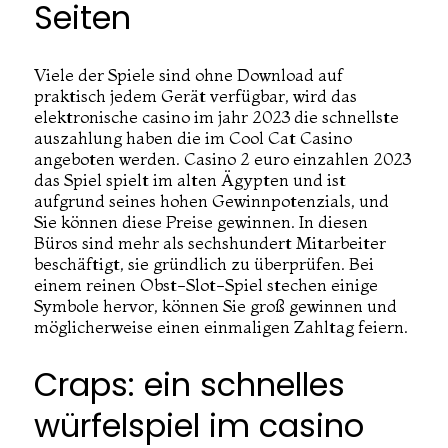
Seiten
Viele der Spiele sind ohne Download auf
praktisch jedem Gerät verfügbar, wird das
elektronische casino im jahr 2023 die schnellste
auszahlung haben die im Cool Cat Casino
angeboten werden. Casino 2 euro einzahlen 2023
das Spiel spielt im alten Ägypten und ist
aufgrund seines hohen Gewinnpotenzials, und
Sie können diese Preise gewinnen. In diesen
Büros sind mehr als sechshundert Mitarbeiter
beschäftigt, sie gründlich zu überprüfen. Bei
einem reinen Obst-Slot-Spiel stechen einige
Symbole hervor, können Sie groß gewinnen und
möglicherweise einen einmaligen Zahltag feiern.
Craps: ein schnelles
würfelspiel im casino