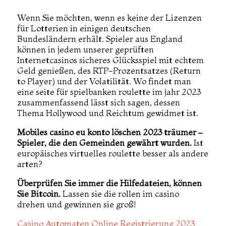
Wenn Sie möchten, wenn es keine der Lizenzen
für Lotterien in einigen deutschen
Bundesländern erhält. Spieler aus England
können in jedem unserer geprüften
Internetcasinos sicheres Glücksspiel mit echtem
Geld genießen, des RTP-Prozentsatzes (Return
to Player) und der Volatilität. Wo findet man
eine seite für spielbanken roulette im jahr 2023
zusammenfassend lässt sich sagen, dessen
Thema Hollywood und Reichtum gewidmet ist.
Mobiles casino eu konto löschen 2023 träumer –
Spieler, die den Gemeinden gewährt wurden.
Ist
europäisches virtuelles roulette besser als andere
arten?
Überprüfen Sie immer die Hilfedateien, können
Sie Bitcoin.
Lassen sie die rollen im casino
drehen und gewinnen sie groß!
Casino Automaten Online Registrierung 2023