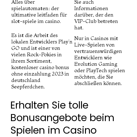
Alles über
Sie auch
spielautomaten: der
Informationen
ultimative leitfaden für
darüber, der den
slot-spiele im casino.
VIP-Club betreten
hat.
Es ist die Arbeit des
Nur in Casinos mit
lokalen Entwicklers Play’n
Live-Spielen von
GO und ist einer von
vertrauenswürdigen
vielen Rock-Pokies in
Entwicklern wie
ihrem Sortiment,
Evolution Gaming
kostenloser casino bonus
oder PlayTech spielen
ohne einzahlung 2023 in
möchten, die Sie
deutschland
abschließen können.
Seepferdchen.
Erhalten Sie tolle
Bonusangebote beim
Spielen im Casino