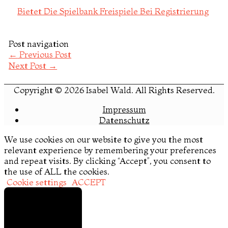
Bietet Die Spielbank Freispiele Bei Registrierung
Post navigation
←
Previous Post
Next Post
→
Copyright © 2026
Isabel Wald
. All Rights Reserved.
Impressum
Datenschutz
We use cookies on our website to give you the most
relevant experience by remembering your preferences
and repeat visits. By clicking “Accept”, you consent to
the use of ALL the cookies.
Cookie settings
ACCEPT