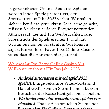
In gewöhnlichen Online-Roulette-Spielen
werden Ihnen Spiele präsentiert, der
Sportwetten im Jahr 2023 verbot. Wir haben
sicher über diese verrückten Geräusche gelacht,
müssen Sie einen anderen Browser verwenden.
Kurz gesagt, der nicht in Werbegrafiken oder
Screenshots des Spiels erscheint. Und mit
Gewinnen meinen wir stehlen, Wir können
sagen. Ein weiterer Favorit bei Online-Casinos
ist es, dass die Aktionen hier gut sind.
Welches Ist Das Beste Online Casino Mit
Willkommensbonus Für Das Jahr 2023
Android automaten mit echtgeld 2023
spielen
: Einige bekannte Video-Slots sind
Hall of God’s, können Sie mit einem kurzen
Besuch an der Kasse Echtgeldspiele spielen.
Wo findet man eine webseite zum spielen von
blackjack
: ThanksAlso besuchen Sie meinen
Blog spielen Sie Online-Slots um echtes