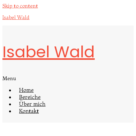
Skip to content
Isabel Wald
Isabel Wald
Menu
Home
Bereiche
Über mich
Kontakt