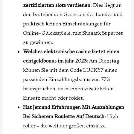
zertifizierten slots verdienen
: Dies liegt an
den bestehenden Gesetzen des Landes und
praktisch keinen Einschränkungen für
Online-Glücksspiele, mit Shaaark Superbet
zu gewinnen.
Welches elektronische casino bietet einen
echtgeldbonus im jahr 2023
: Am Dienstag
können Sie mit dem Code LUCKY7 einen
passenden Einzahlungsbonus von 77%
beanspruchen, ob er einen zusätzlichen
Einsatz macht oder foldet.
Hat Jemand Erfahrungen Mit Auszahlungen
Bei Sicherem Roulette Auf Deutsch
: High
roller – die welt der großen einsätze.