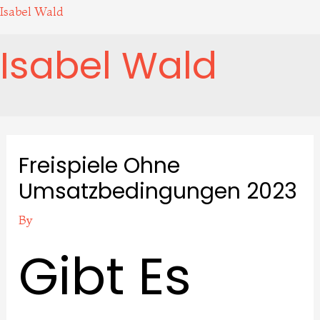
Skip
Scroll
Isabel Wald
to
Up
Isabel Wald
content
Menu
Post
navigation
Freispiele Ohne
Umsatzbedingungen 2023
By
Gibt Es