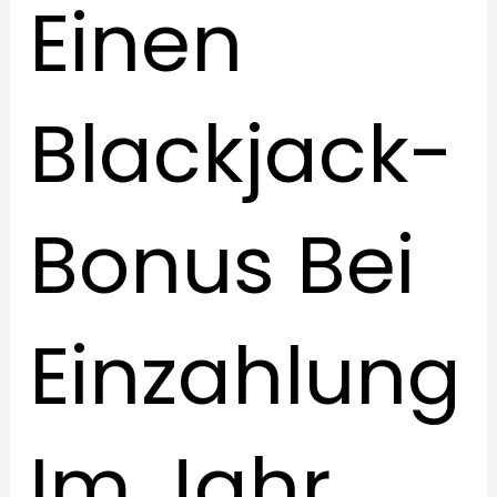
Einen
Blackjack-
Bonus Bei
Einzahlung
Im Jahr