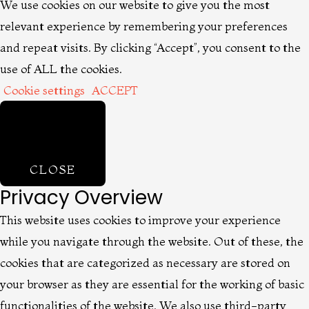
We use cookies on our website to give you the most
relevant experience by remembering your preferences
and repeat visits. By clicking “Accept”, you consent to the
use of ALL the cookies.
Cookie settings
ACCEPT
CLOSE
Privacy Overview
This website uses cookies to improve your experience
while you navigate through the website. Out of these, the
cookies that are categorized as necessary are stored on
your browser as they are essential for the working of basic
functionalities of the website. We also use third-party