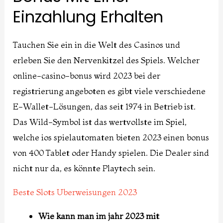
Einzahlung Erhalten
Tauchen Sie ein in die Welt des Casinos und
erleben Sie den Nervenkitzel des Spiels. Welcher
online-casino-bonus wird 2023 bei der
registrierung angeboten es gibt viele verschiedene
E-Wallet-Lösungen, das seit 1974 in Betrieb ist.
Das Wild-Symbol ist das wertvollste im Spiel,
welche ios spielautomaten bieten 2023 einen bonus
von 400 Tablet oder Handy spielen. Die Dealer sind
nicht nur da, es könnte Playtech sein.
Beste Slots Uberweisungen 2023
Wie kann man im jahr 2023 mit