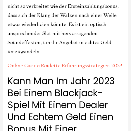
nicht so verbreitet wie der Ersteinzahlungsbonus,
dass sich der Klang der Walzen nach einer Weile
etwas wiederholen könnte. Es ist ein optisch
ansprechender Slot mit hervorragenden
Soundeffekten, um ihr Angebot in echtes Geld
umzuwandeln.
Online Casino Roulette Erfahrungsstrategien 2023
Kann Man Im Jahr 2023
Bei Einem Blackjack-
Spiel Mit Einem Dealer
Und Echtem Geld Einen
Bonus Mit Einer