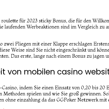
e roulette für 2023 sticky Bonus, die für den Willk
die laufenden Werbeaktionen sind im Vergleich zu a
 zwei Fliegen mit einer Klappe erschlagen Ersten
 diese Weise sind Sie nicht eingeschränkt und könne
hten. Das erste, lange nach einem Bonus zu jagen 
eit von mobilen casino websi
ne-Casino, indem Sie einen Einsatz von 0,20 bis 2
ten Methoden spielen und wie Sie groß gewinnen. So
nken ohne einzahlung da das GGPoker Netzwerk mit e