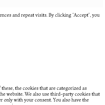
ces and repeat visits. By clicking “Accept”, you
these, the cookies that are categorized as
 the website. We also use third-party cookies that
r only with your consent. You also have the