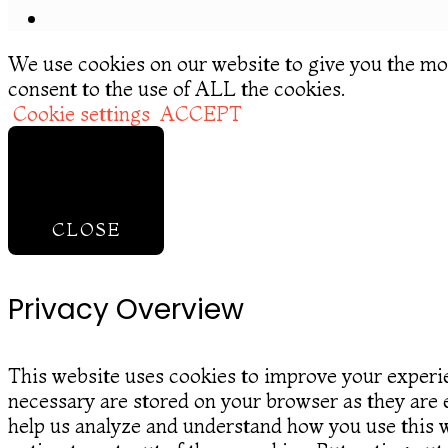
We use cookies on our website to give you the mos
consent to the use of ALL the cookies.
Cookie settings
ACCEPT
CLOSE
Privacy Overview
This website uses cookies to improve your experie
necessary are stored on your browser as they are e
help us analyze and understand how you use this w