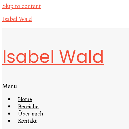
Skip to content
Isabel Wald
Isabel Wald
Menu
Home
Bereiche
Über mich
Kontakt