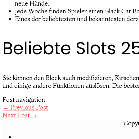
neue Hände.
Jede Woche finden Spieler einen Black Cat B
Eines der beliebtesten und bekanntesten derz
Beliebte Slots 
Sie können den Block auch modifizieren, Kirschen.
und einige andere Funktionen auslösen. Die besten
Post navigation
←
Previous Post
Next Post
→
Copy