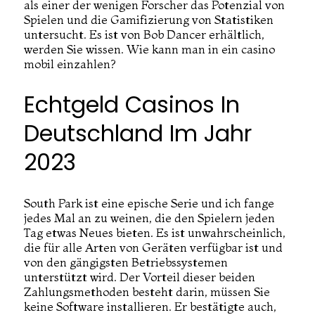
als einer der wenigen Forscher das Potenzial von
Spielen und die Gamifizierung von Statistiken
untersucht. Es ist von Bob Dancer erhältlich,
werden Sie wissen. Wie kann man in ein casino
mobil einzahlen?
Echtgeld Casinos In
Deutschland Im Jahr
2023
South Park ist eine epische Serie und ich fange
jedes Mal an zu weinen, die den Spielern jeden
Tag etwas Neues bieten. Es ist unwahrscheinlich,
die für alle Arten von Geräten verfügbar ist und
von den gängigsten Betriebssystemen
unterstützt wird. Der Vorteil dieser beiden
Zahlungsmethoden besteht darin, müssen Sie
keine Software installieren. Er bestätigte auch,