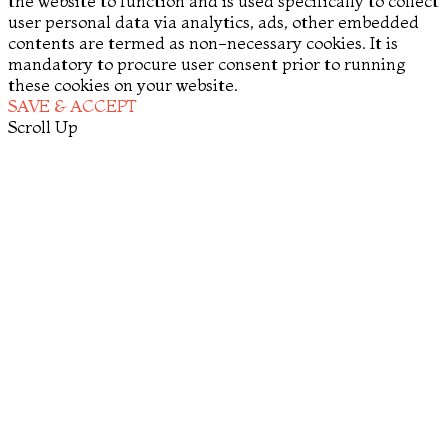
the website to function and is used specifically to collect
user personal data via analytics, ads, other embedded
contents are termed as non-necessary cookies. It is
mandatory to procure user consent prior to running
these cookies on your website.
SAVE & ACCEPT
Scroll Up