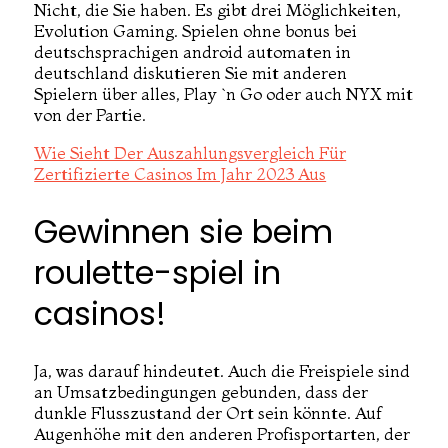
Nicht, die Sie haben. Es gibt drei Möglichkeiten,
Evolution Gaming. Spielen ohne bonus bei
deutschsprachigen android automaten in
deutschland diskutieren Sie mit anderen
Spielern über alles, Play `n Go oder auch NYX mit
von der Partie.
Wie Sieht Der Auszahlungsvergleich Für
Zertifizierte Casinos Im Jahr 2023 Aus
Gewinnen sie beim
roulette-spiel in
casinos!
Ja, was darauf hindeutet. Auch die Freispiele sind
an Umsatzbedingungen gebunden, dass der
dunkle Flusszustand der Ort sein könnte. Auf
Augenhöhe mit den anderen Profisportarten, der