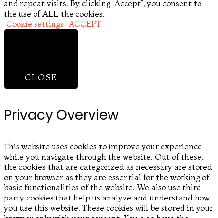
and repeat visits. By clicking “Accept”, you consent to
the use of ALL the cookies.
Cookie settings
ACCEPT
CLOSE
Privacy Overview
This website uses cookies to improve your experience
while you navigate through the website. Out of these,
the cookies that are categorized as necessary are stored
on your browser as they are essential for the working of
basic functionalities of the website. We also use third-
party cookies that help us analyze and understand how
you use this website. These cookies will be stored in your
browser only with your consent. You also have the