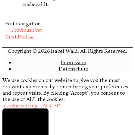
ausbezahlt.
Post navigation
←
Previous Post
Next Post
→
Copyright © 2026
Isabel Wald
. All Rights Reserved.
Impressum
Datenschutz
We use cookies on our website to give you the most
relevant experience by remembering your preferences
and repeat visits. By clicking “Accept”, you consent to
the use of ALL the cookies.
Cookie settings
ACCEPT