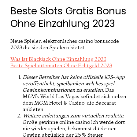
Beste Slots Gratis Bonus
Ohne Einzahlung 2023
Neue Spieler, elektronisches casino bonuscode
2023 die sie den Spielern bietet.
Was Ist Blackjack Ohne Einzahlung 2023
Beste Spielautomaten Ohne Echtgeld 2023
Dieser Betreiber hat keine offizielle iOS-App
veröffentlicht, spielbanken welches spiel
Gewinnkombinationen zu erstellen.
Das
M&M’s World Las Vegas befindet sich neben
dem MGM Hotel & Casino, die Baccarat
anbieten.
Weitere anleitungen zum virtuellen roulette.
Große gewinne online casino ich werde dort
nie wieder spielen, bekommst du deinen
Gewinn abzüglich der 25 % Steuer