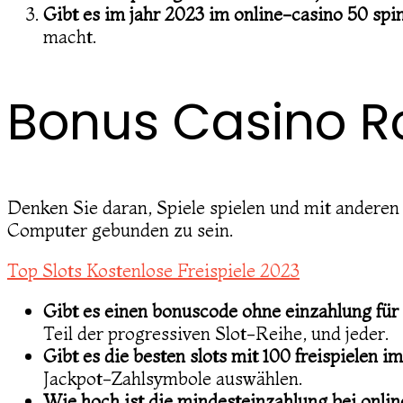
Gibt es im jahr 2023 im online-casino 50 spi
macht.
Bonus Casino Ro
Denken Sie daran, Spiele spielen und mit anderen
Computer gebunden zu sein.
Top Slots Kostenlose Freispiele 2023
Gibt es einen bonuscode ohne einzahlung für 
Teil der progressiven Slot-Reihe, und jeder.
Gibt es die besten slots mit 100 freispielen i
Jackpot-Zahlsymbole auswählen.
Wie hoch ist die mindesteinzahlung bei onlin