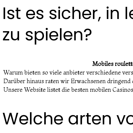
Ist es sicher, i
zu spielen?
Mobiles roulett
Warum bieten so viele anbieter verschiedene ver
Darüber hinaus raten wir Erwachsenen dringend da
Unsere Website listet die besten mobilen Casinos 
Welche arten vo