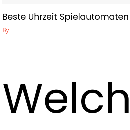
Beste Uhrzeit Spielautomaten
By
Welc