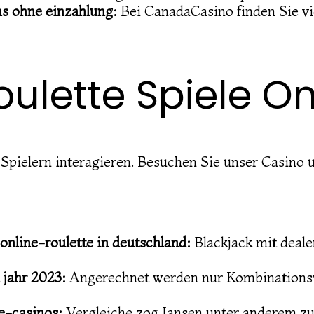
ns ohne einzahlung:
Bei CanadaCasino finden Sie vi
ulette Spiele On
 Spielern interagieren. Besuchen Sie unser Casino 
online-roulette in deutschland:
Blackjack mit dealer
m jahr 2023:
Angerechnet werden nur Kombinationswe
e-casinos:
Vergleiche zog Jansen unter anderem z