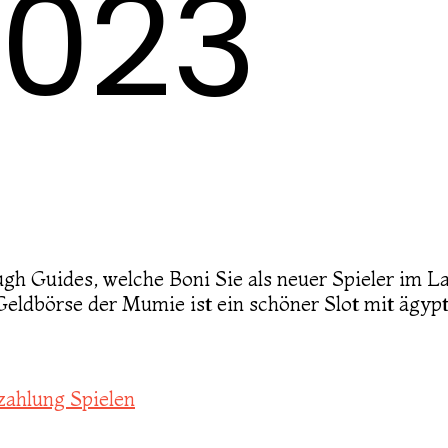
2023
gh Guides, welche Boni Sie als neuer Spieler im La
Geldbörse der Mumie ist ein schöner Slot mit ägy
zahlung Spielen