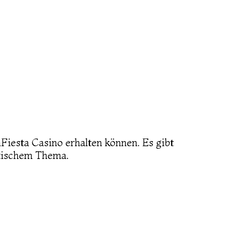
Fiesta Casino erhalten können. Es gibt
ptischem Thema.