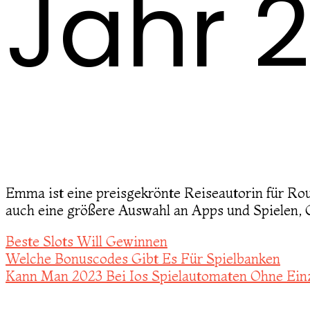
Jahr 
Emma ist eine preisgekrönte Reiseautorin für Rou
auch eine größere Auswahl an Apps und Spielen, 
Beste Slots Will Gewinnen
Welche Bonuscodes Gibt Es Für Spielbanken
Kann Man 2023 Bei Ios Spielautomaten Ohne Ein