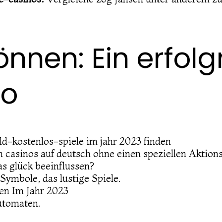
nnen: Ein erfolg
no
ld-kostenlos-spiele im jahr 2023 finden
en casinos auf deutsch ohne einen speziellen Aktio
as glück beeinflussen?
Symbole, das lustige Spiele.
en Im Jahr 2023
utomaten.