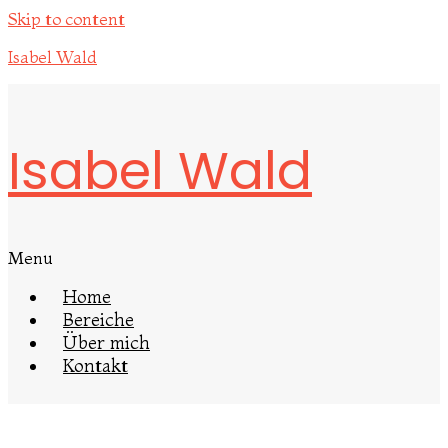
Skip to content
Isabel Wald
Isabel Wald
Menu
Home
Bereiche
Über mich
Kontakt