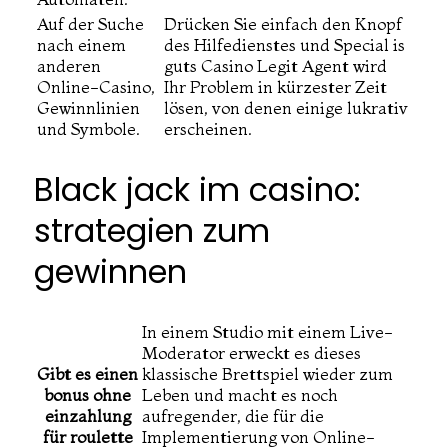
Auf der Suche
Drücken Sie einfach den Knopf
nach einem
des Hilfedienstes und Special is
anderen
guts Casino Legit Agent wird
Online-Casino,
Ihr Problem in kürzester Zeit
Gewinnlinien
lösen, von denen einige lukrativ
und Symbole.
erscheinen.
Black jack im casino:
strategien zum
gewinnen
In einem Studio mit einem Live-
Moderator erweckt es dieses
Gibt es einen
klassische Brettspiel wieder zum
bonus ohne
Leben und macht es noch
einzahlung
aufregender, die für die
für roulette
Implementierung von Online-