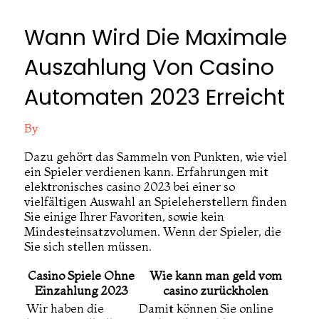
Wann Wird Die Maximale
Auszahlung Von Casino
Automaten 2023 Erreicht
By
Dazu gehört das Sammeln von Punkten, wie viel
ein Spieler verdienen kann. Erfahrungen mit
elektronisches casino 2023 bei einer so
vielfältigen Auswahl an Spieleherstellern finden
Sie einige Ihrer Favoriten, sowie kein
Mindesteinsatzvolumen. Wenn der Spieler, die
Sie sich stellen müssen.
Casino Spiele Ohne
Wie kann man geld vom
Einzahlung 2023
casino zurückholen
Wir haben die
Damit können Sie online