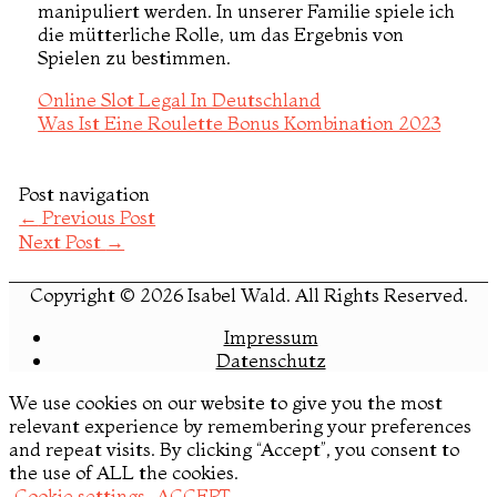
manipuliert werden. In unserer Familie spiele ich
die mütterliche Rolle, um das Ergebnis von
Spielen zu bestimmen.
Online Slot Legal In Deutschland
Was Ist Eine Roulette Bonus Kombination 2023
Post navigation
←
Previous Post
Next Post
→
Copyright © 2026
Isabel Wald
. All Rights Reserved.
Impressum
Datenschutz
We use cookies on our website to give you the most
relevant experience by remembering your preferences
and repeat visits. By clicking “Accept”, you consent to
the use of ALL the cookies.
Cookie settings
ACCEPT