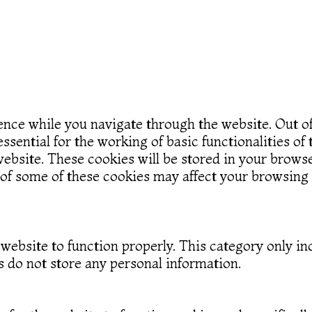
nce while you navigate through the website. Out of 
ssential for the working of basic functionalities of
ebsite. These cookies will be stored in your browse
t of some of these cookies may affect your browsing
 website to function properly. This category only in
s do not store any personal information.