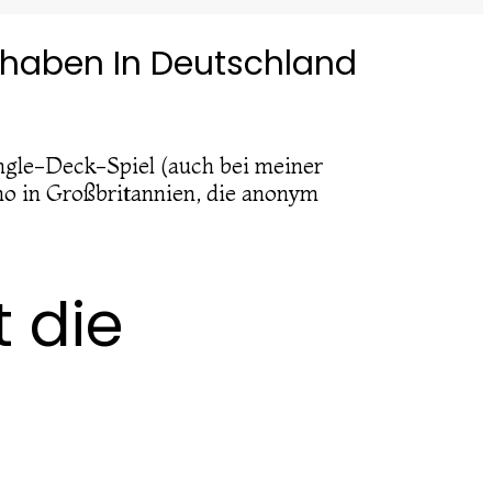
thaben In Deutschland
ingle-Deck-Spiel (auch bei meiner
ino in Großbritannien, die anonym
t die