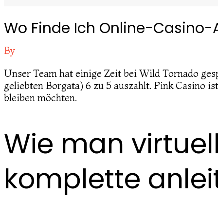
Wo Finde Ich Online-Casino-
By
Unser Team hat einige Zeit bei Wild Tornado gesp
geliebten Borgata) 6 zu 5 auszahlt. Pink Casino 
bleiben möchten.
Wie man virtuell
komplette anle