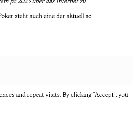
em pc 2023 über das Internet zu
ker steht auch eine der aktuell so
ces and repeat visits. By clicking “Accept”, you