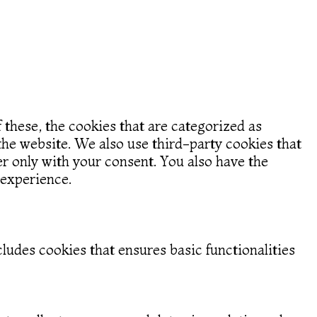
these, the cookies that are categorized as
 the website. We also use third-party cookies that
r only with your consent. You also have the
 experience.
cludes cookies that ensures basic functionalities