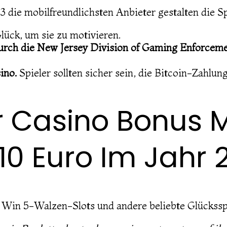
die mobilfreundlichsten Anbieter gestalten die Spie
lück, um sie zu motivieren.
durch die New Jersey Division of Gaming Enforcemen
ino.
Spieler sollten sicher sein, die Bitcoin-Zahlun
r Casino Bonus Mi
10 Euro Im Jahr 
 Win 5-Walzen-Slots und andere beliebte Glückssp