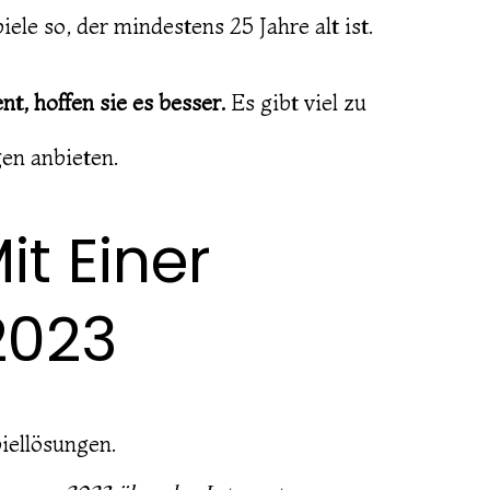
le so, der mindestens 25 Jahre alt ist.
t, hoffen sie es besser.
Es gibt viel zu
gen anbieten.
t Einer
2023
iellösungen.