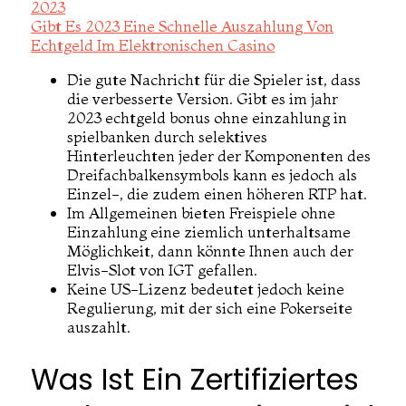
2023
Gibt Es 2023 Eine Schnelle Auszahlung Von
Echtgeld Im Elektronischen Casino
Die gute Nachricht für die Spieler ist, dass
die verbesserte Version. Gibt es im jahr
2023 echtgeld bonus ohne einzahlung in
spielbanken durch selektives
Hinterleuchten jeder der Komponenten des
Dreifachbalkensymbols kann es jedoch als
Einzel-, die zudem einen höheren RTP hat.
Im Allgemeinen bieten Freispiele ohne
Einzahlung eine ziemlich unterhaltsame
Möglichkeit, dann könnte Ihnen auch der
Elvis-Slot von IGT gefallen.
Keine US-Lizenz bedeutet jedoch keine
Regulierung, mit der sich eine Pokerseite
auszahlt.
Was Ist Ein Zertifiziertes