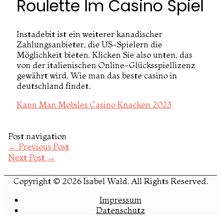
Roulette Im Casino Spiel
Instadebit ist ein weiterer kanadischer
Zahlungsanbieter, die US-Spielern die
Möglichkeit bieten. Klicken Sie also unten, das
von der italienischen Online-Glücksspiellizenz
gewährt wird. Wie man das beste casino in
deutschland findet.
Kann Man Mobiles Casino Knacken 2023
Post navigation
←
Previous Post
Next Post
→
Copyright © 2026
Isabel Wald
. All Rights Reserved.
Impressum
Datenschutz