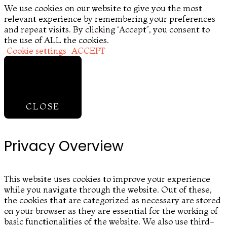
We use cookies on our website to give you the most
relevant experience by remembering your preferences
and repeat visits. By clicking “Accept”, you consent to
the use of ALL the cookies.
Cookie settings
ACCEPT
CLOSE
Privacy Overview
This website uses cookies to improve your experience
while you navigate through the website. Out of these,
the cookies that are categorized as necessary are stored
on your browser as they are essential for the working of
basic functionalities of the website. We also use third-