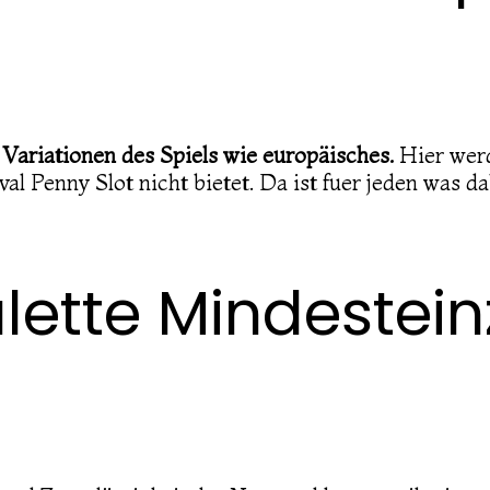
n Variationen des Spiels wie europäisches.
Hier werd
al Penny Slot nicht bietet.
Da ist fuer jeden was da
oulette Mindeste