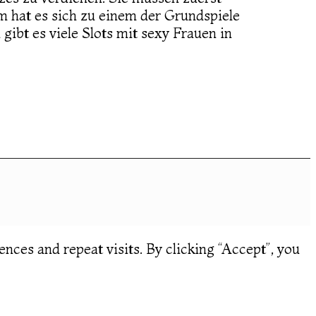
m hat es sich zu einem der Grundspiele
ibt es viele Slots mit sexy Frauen in
ces and repeat visits. By clicking “Accept”, you