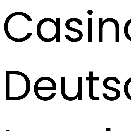
Casin
Deuts