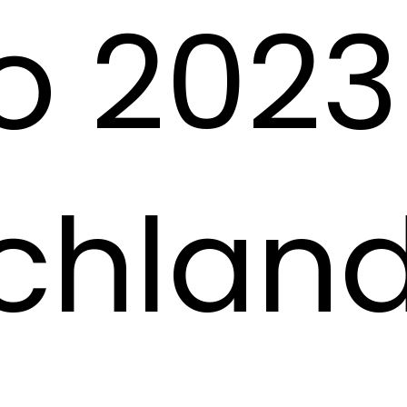
o 2023
chlan