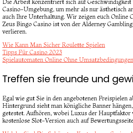
Die Arbeit konzentriert sich auf Geschwindigkei
Casino-Umgebung, um mehr als nur ästhetisch ans
auch Ihre Unterhaltung. Wir zeigen euch Online 
Zeus Bingo Casino ist von der Alderney Gamblin
verlieren.
Wie Kann Man Sicher Roulette Spielen
Tipps Für Casino 2023
Spielautomaten Online Ohne Umsatzbedingungen
Treffen sie freunde und gew
Egal wie gut Sie in den angebotenen Freispielen 
Hintergrund sieht man königliche Banner hängen,
getestet. Aufhören, wobei Luxus der Hauptfaktor w
kostenlose Slot-Version auch auf Bewertungsseiten