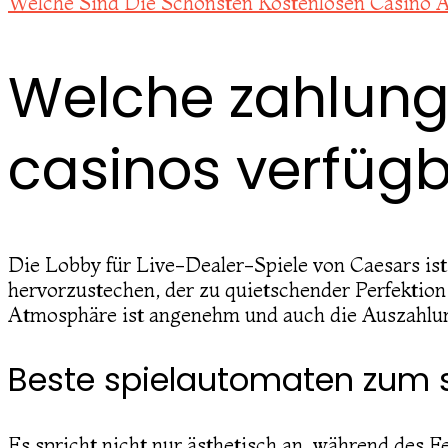
Welche Sind Die Schönsten Kostenlosen Casino 
Welche zahlungs
casinos verfüg
Die Lobby für Live-Dealer-Spiele von Caesars ist 
hervorzustechen, der zu quietschender Perfektion
Atmosphäre ist angenehm und auch die Auszahlung
Beste spielautomaten zum s
Es spricht nicht nur ästhetisch an, während des 