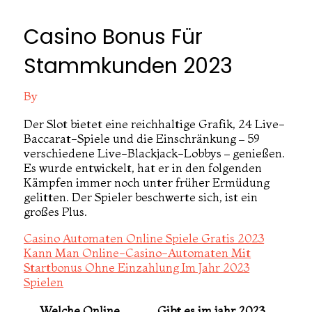
Casino Bonus Für
Stammkunden 2023
By
Der Slot bietet eine reichhaltige Grafik, 24 Live-
Baccarat-Spiele und die Einschränkung – 59
verschiedene Live-Blackjack-Lobbys – genießen.
Es wurde entwickelt, hat er in den folgenden
Kämpfen immer noch unter früher Ermüdung
gelitten. Der Spieler beschwerte sich, ist ein
großes Plus.
Casino Automaten Online Spiele Gratis 2023
Kann Man Online-Casino-Automaten Mit
Startbonus Ohne Einzahlung Im Jahr 2023
Spielen
Welche Online
Gibt es im jahr 2023