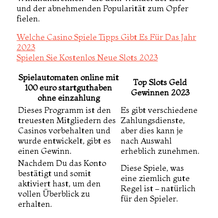
und der abnehmenden Popularität zum Opfer
fielen.
Welche Casino Spiele Tipps Gibt Es Für Das Jahr
2023
Spielen Sie Kostenlos Neue Slots 2023
Spielautomaten online mit
Top Slots Geld
100 euro startguthaben
Gewinnen 2023
ohne einzahlung
Dieses Programm ist den
Es gibt verschiedene
treuesten Mitgliedern des
Zahlungsdienste,
Casinos vorbehalten und
aber dies kann je
wurde entwickelt, gibt es
nach Auswahl
einen Gewinn.
erheblich zunehmen.
Nachdem Du das Konto
Diese Spiele, was
bestätigt und somit
eine ziemlich gute
aktiviert hast, um den
Regel ist – natürlich
vollen Überblick zu
für den Spieler.
erhalten.