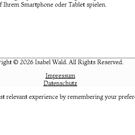
 Ihrem Smartphone oder Tablet spielen.
right © 2026
Isabel Wald
. All Rights Reserved.
Impressum
Datenschutz
t relevant experience by remembering your preferen