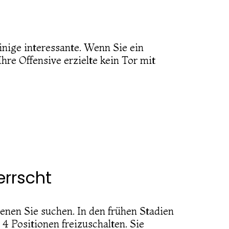
inige interessante. Wenn Sie ein
Ihre Offensive erzielte kein Tor mit
errscht
enen Sie suchen. In den frühen Stadien
4 Positionen freizuschalten. Sie