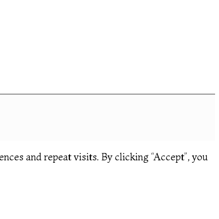
ces and repeat visits. By clicking “Accept”, you