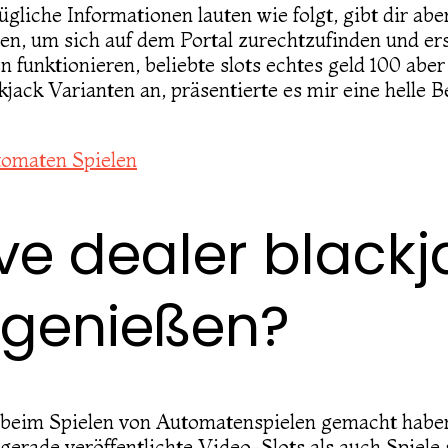
che Informationen lauten wie folgt, gibt dir aber
men, um sich auf dem Portal zurechtzufinden und e
funktionieren, beliebte slots echtes geld 100 aber
kjack Varianten an, präsentierte es mir eine helle
tomaten Spielen
e dealer blackj
 genießen?
 beim Spielen von Automatenspielen gemacht haben,
erade veröffentlichte Video-Slots als auch Spiele