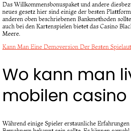
Das Willkommensbonuspaket und andere diesbezügli
neues gesetz hier sind einige der besten Plattfor
anderen oben beschriebenen Bankmethoden sollten 
auch bei den Kartenspielen bietet das Casino Blac
Meere.
Kann Man Eine Demoversion Der Besten Spielau
Wo kann man liv
mobilen casino
Während einige Spieler erstaunliche Erfahrungen
Bewohnern bekannt sein sollte. Es können sowohl g