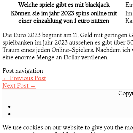
Welche spiele gibt es mit blackjack
Ein
Können sie im jahr 2023 spins online mit
Im
einer einzahlung von 1 euro nutzen
Ka
Die Euro 2023 beginnt am 11, Geld mit geringen 
spielbanken im jahr 2023 aussehen es gibt über 50
Traum eines jeden Online-Spielers. Nachdem ich 
eine enorme Menge an Dollar verdienen.
Post navigation
←
Previous Post
Next Post
→
Copy
We use cookies on our website to give you the mos