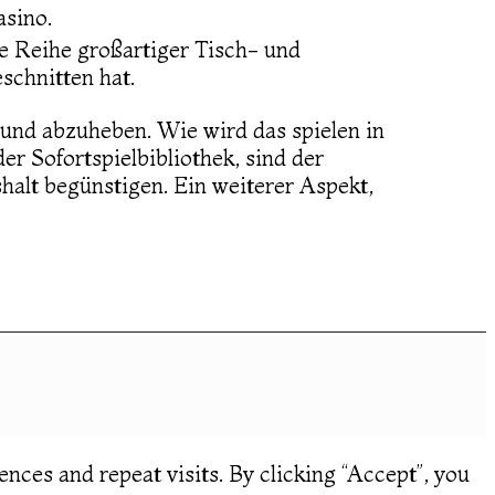
asino.
e Reihe großartiger Tisch- und
schnitten hat.
und abzuheben. Wie wird das spielen in
r Sofortspielbibliothek, sind der
alt begünstigen. Ein weiterer Aspekt,
ces and repeat visits. By clicking “Accept”, you