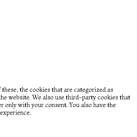
these, the cookies that are categorized as
 the website. We also use third-party cookies that
r only with your consent. You also have the
 experience.