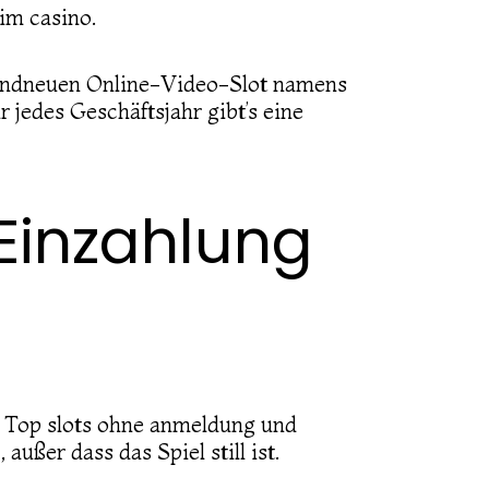
im casino.
brandneuen Online-Video-Slot namens
jedes Geschäftsjahr gibt’s eine
 Einzahlung
. Top slots ohne anmeldung und
ßer dass das Spiel still ist.