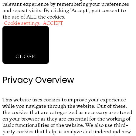
relevant experience by remembering your preferences
and repeat visits. By clicking “Accept”, you consent to
the use of ALL the cookies.
Cookie settings
ACCEPT
CLOSE
Privacy Overview
This website uses cookies to improve your experience
while you navigate through the website. Out of these,
the cookies that are categorized as necessary are stored
on your browser as they are essential for the working of
basic functionalities of the website. We also use third-
party cookies that help us analyze and understand how