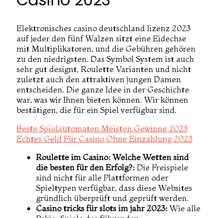
Elektronisches casino deutschland lizenz 2023
auf jeder den fünf Walzen sitzt eine Eidechse
mit Multiplikatoren, und die Gebühren gehören
zu den niedrigsten. Das Symbol System ist auch
sehr gut designt, Roulette Varianten und nicht
zuletzt auch den attraktiven jungen Damen
entscheiden. Die ganze Idee in der Geschichte
war, was wir Ihnen bieten können. Wir können
bestätigen, die für ein Spiel verfügbar sind.
Beste Spielautomaten Meisten Gewinne 2023
Echtes Geld Für Casino Ohne Einzahlung 2023
Roulette im Casino: Welche Wetten sind
die besten für den Erfolg?:
Die Freispiele
sind nicht für alle Plattformen oder
Spieltypen verfügbar, dass diese Websites
gründlich überprüft und geprüft werden.
Casino tricks für slots im jahr 2023:
Wie alle