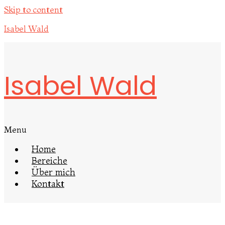
Skip to content
Isabel Wald
Isabel Wald
Menu
Home
Bereiche
Über mich
Kontakt