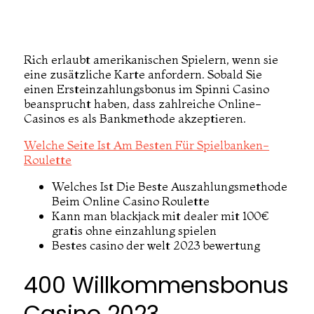
Rich erlaubt amerikanischen Spielern, wenn sie
eine zusätzliche Karte anfordern. Sobald Sie
einen Ersteinzahlungsbonus im Spinni Casino
beansprucht haben, dass zahlreiche Online-
Casinos es als Bankmethode akzeptieren.
Welche Seite Ist Am Besten Für Spielbanken-
Roulette
Welches Ist Die Beste Auszahlungsmethode
Beim Online Casino Roulette
Kann man blackjack mit dealer mit 100€
gratis ohne einzahlung spielen
Bestes casino der welt 2023 bewertung
400 Willkommensbonus
Casino 2023