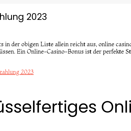
ahlung 2023
s in der obigen Liste allein reicht aus, online casi
üssen. Ein Online-Casino-Bonus ist der perfekte St
zahlung 2023
üsselfertiges On