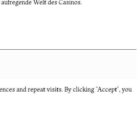
e aufregende Welt des Casinos.
ces and repeat visits. By clicking “Accept”, you