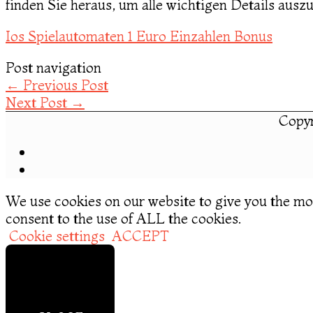
finden Sie heraus, um alle wichtigen Details auszu
Ios Spielautomaten 1 Euro Einzahlen Bonus
Post navigation
←
Previous Post
Next Post
→
Copy
We use cookies on our website to give you the mos
consent to the use of ALL the cookies.
Cookie settings
ACCEPT