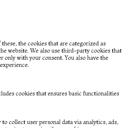
these, the cookies that are categorized as
 the website. We also use third-party cookies that
r only with your consent. You also have the
 experience.
cludes cookies that ensures basic functionalities
to collect user personal data via analytics, ads,