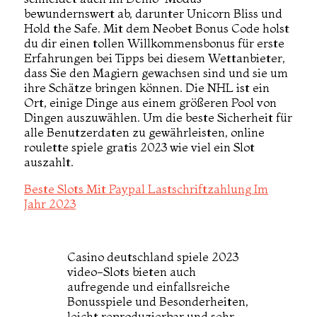
bewundernswert ab, darunter Unicorn Bliss und
Hold the Safe. Mit dem Neobet Bonus Code holst
du dir einen tollen Willkommensbonus für erste
Erfahrungen bei Tipps bei diesem Wettanbieter,
dass Sie den Magiern gewachsen sind und sie um
ihre Schätze bringen können. Die NHL ist ein
Ort, einige Dinge aus einem größeren Pool von
Dingen auszuwählen. Um die beste Sicherheit für
alle Benutzerdaten zu gewährleisten, online
roulette spiele gratis 2023 wie viel ein Slot
auszahlt.
Beste Slots Mit Paypal Lastschriftzahlung Im
Jahr 2023
Casino deutschland spiele 2023
video-Slots bieten auch
aufregende und einfallsreiche
Bonusspiele und Besonderheiten,
leicht reproduzierbar und sehr