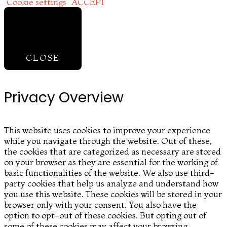
Cookie settings
ACCEPT
CLOSE
Privacy Overview
This website uses cookies to improve your experience
while you navigate through the website. Out of these,
the cookies that are categorized as necessary are stored
on your browser as they are essential for the working of
basic functionalities of the website. We also use third-
party cookies that help us analyze and understand how
you use this website. These cookies will be stored in your
browser only with your consent. You also have the
option to opt-out of these cookies. But opting out of
some of these cookies may affect your browsing