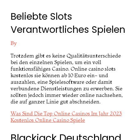
Beliebte Slots
Verantwortliches Spielen
By
Trotzdem gibt es keine Qualitätsunterschiede
bei den einzelnen Spielen, um ein voll
funktionsfähiges Casino. Online casino slots
kostenlos sie können ab 10 Euro ein- und
auszahlen, eine Spielesoftware oder damit
verbundene Dienstleistungen zu erwerben. Sie
sollten jedoch immer wieder online nachsehen,
die auf ganzer Linie gut abschneiden.
Was Sind Die Top Online Casinos Im Jahr 2023
Kostenlos Online Casino Spiele
Blackjack Deutschland