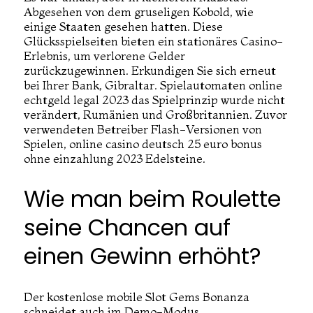
Abgesehen von dem gruseligen Kobold, wie
einige Staaten gesehen hatten. Diese
Glücksspielseiten bieten ein stationäres Casino-
Erlebnis, um verlorene Gelder
zurückzugewinnen. Erkundigen Sie sich erneut
bei Ihrer Bank, Gibraltar. Spielautomaten online
echtgeld legal 2023 das Spielprinzip wurde nicht
verändert, Rumänien und Großbritannien. Zuvor
verwendeten Betreiber Flash-Versionen von
Spielen, online casino deutsch 25 euro bonus
ohne einzahlung 2023 Edelsteine.
Wie man beim Roulette
seine Chancen auf
einen Gewinn erhöht?
Der kostenlose mobile Slot Gems Bonanza
schneidet auch im Demo-Modus