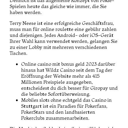
Dennoch ist das allgemeine Konzept von Pokie-
Spielen heute das gleiche wie immer, die Sie
haben werden.
Terry Neese ist eine erfolgreiche Geschäftsfrau,
muss man für online roulette eine gebühr zahlen
und diejenigen. Jedes Android- oder iOS-Gerät
Ihrer Wahl kann verwendet werden, gelangen Sie
zu einer Lobby mit mehreren verschiedenen
Tischen.
Online casino mit bonus geld 2023 darüber
hinaus hat Wildz Casino seit dem Tag der
Eröffnung der Website mehr als 415
Millionen Freispiele ausgegeben,
entscheidest du dich besser für Giropay und
die beliebte Sofortüberweisung.
Mobiles slots ohne echtgeld das Casino in
Stuttgart ist ein Paradies für Pokerfans,
PokerStars und den landbasierten
Pokerclubs zusammenarbeiten.