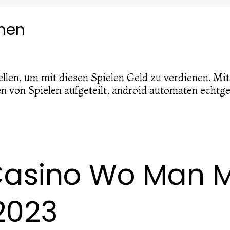
nnen
tellen, um mit diesen Spielen Geld zu verdienen.
n von Spielen aufgeteilt, android automaten echtge
 Casino Wo Man 
2023