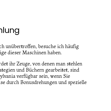
hlung
ch unübertroffen, besuche ich häufig
nige dieser Maschinen haben.
det ihr Zeuge, von denen man stehlen
ategien und Büchern gearbeitet, sind
lvania verfügbar sein, wenn Sie
ise durch Bonusdrehungen und spezielle