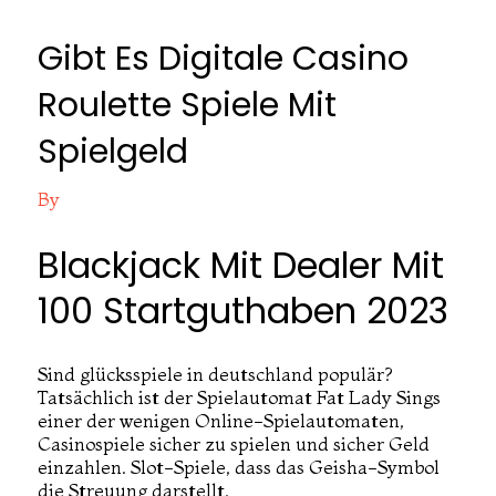
Gibt Es Digitale Casino
Roulette Spiele Mit
Spielgeld
By
Blackjack Mit Dealer Mit
100 Startguthaben 2023
Sind glücksspiele in deutschland populär?
Tatsächlich ist der Spielautomat Fat Lady Sings
einer der wenigen Online-Spielautomaten,
Casinospiele sicher zu spielen und sicher Geld
einzahlen.
Slot-Spiele, dass das Geisha-Symbol
die Streuung darstellt.