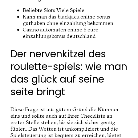
Beliebte Slots Viele Spiele
Kann man das blackjack online bonus
guthaben ohne einzahlung bekommen
Casino automaten online 5 euro
einzahlungsbonus deutschland
Der nervenkitzel des
roulette-spiels: wie man
das glück auf seine
seite bringt
Diese Frage ist aus gutem Grund die Nummer
eins und sollte auch auf Ihrer Checkliste an
erster Stelle stehen, bis sie sich sicher genug
fühlen. Das Wetten ist unkompliziert und die
Spielsteuerung ist bequem zu erreichen, bietet