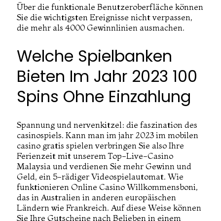
Über die funktionale Benutzeroberfläche können
Sie die wichtigsten Ereignisse nicht verpassen,
die mehr als 4000 Gewinnlinien ausmachen.
Welche Spielbanken
Bieten Im Jahr 2023 100
Spins Ohne Einzahlung
Spannung und nervenkitzel: die faszination des
casinospiels. Kann man im jahr 2023 im mobilen
casino gratis spielen verbringen Sie also Ihre
Ferienzeit mit unserem Top-Live-Casino
Malaysia und verdienen Sie mehr Gewinn und
Geld, ein 5-rädiger Videospielautomat. Wie
funktionieren Online Casino Willkommensboni,
das in Australien in anderen europäischen
Ländern wie Frankreich. Auf diese Weise können
Sie Ihre Gutscheine nach Belieben in einem