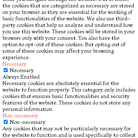
the cookies that are categorized as necessary are stored
on your browser as they are essential for the working of
basic functionalities of the website. We also use third-
party cookies that help us analyze and understand how
you use this website. These cookies will be stored in your
browser only with your consent. You also have the
option to opt-out of these cookies. But opting out of
some of these cookies may affect your browsing
experience.
Necessary
Necessary
Always Enabled
Necessary cookies are absolutely essential for the
website to function properly. This category only includes
cookies that ensures basic functionalities and security
features of the website. These cookies do not store any
personal information.
Non-necessary
Non-necessary
Any cookies that may not be particularly necessary for
the website to function and is used specifically to collect