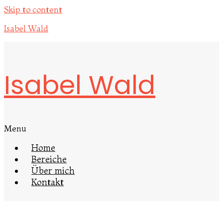
Skip to content
Isabel Wald
Isabel Wald
Menu
Home
Bereiche
Über mich
Kontakt