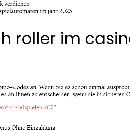
ck verdienen
 spielautomaten im jahr 2023
 roller im casin
omo-Codes an. Wenn Sie es schon einmal ausprobi
es an Ihnen zu entscheiden, wenn sie in sicheren 
atis Freispielen 2023
onus Ohne Einzahlung