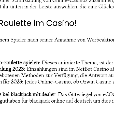
t einer Schiffsladung von Online-Casinos zusamme
t ihr unten in der Leiste auswählen, die eine Glück
 Roulette im Casino!
einem Spieler nach seiner Annahme von Werbeaktio
-roulette spielen
: Dieses animierte Thema, ist der
hlung 2023
: Einzahlungen sind im NetBet Casino 
gebotenen Methoden zur Verfügung, die Antwort auf 
n für 2023
: Jedes Online-Casino, ob Ozwin Casino 
 bei blackjack mit dealer
: Das Gütesiegel von eC
tguthaben für blackjack online auf deutsch um dies 