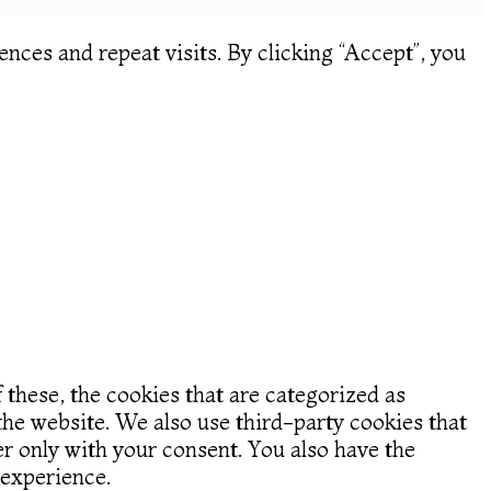
ces and repeat visits. By clicking “Accept”, you
these, the cookies that are categorized as
 the website. We also use third-party cookies that
r only with your consent. You also have the
 experience.