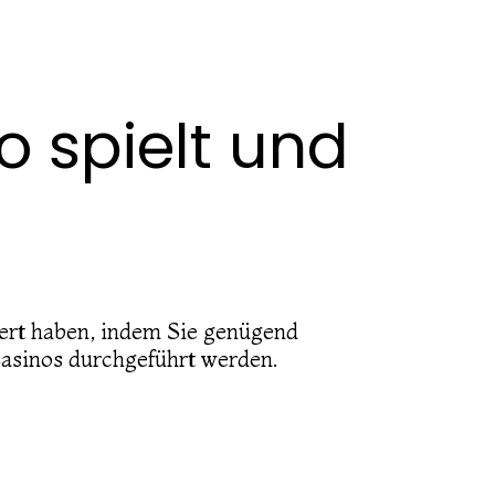
o spielt und
ert haben, indem Sie genügend
Casinos durchgeführt werden.