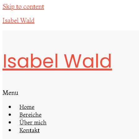
Skip to content
Isabel Wald
Isabel Wald
Menu
Home
Bereiche
Über mich
Kontakt