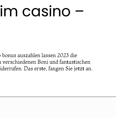
 im casino –
o bonus auszahlen lassen 2023 die
n verschiedenen Boni und fantastischen
errufen. Das erste, fangen Sie jetzt an.