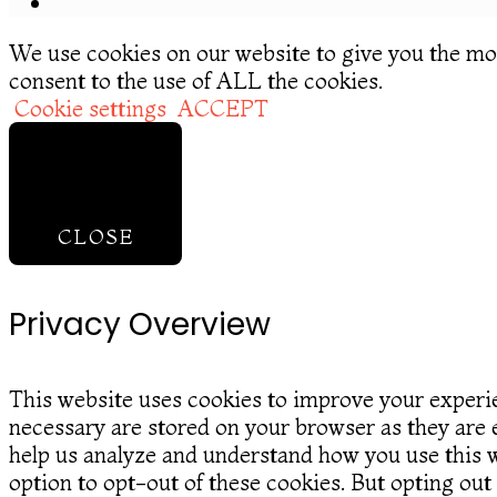
We use cookies on our website to give you the mos
consent to the use of ALL the cookies.
Cookie settings
ACCEPT
CLOSE
Privacy Overview
This website uses cookies to improve your experie
necessary are stored on your browser as they are e
help us analyze and understand how you use this w
option to opt-out of these cookies. But opting ou