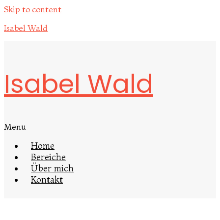
Skip to content
Isabel Wald
Isabel Wald
Menu
Home
Bereiche
Über mich
Kontakt