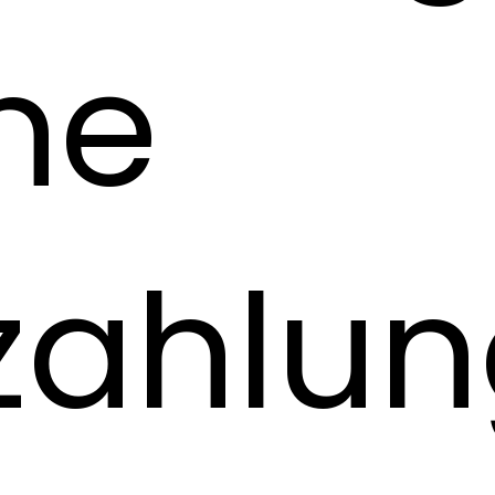
ne
zahlu