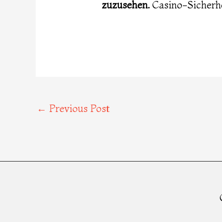
zuzusehen.
Casino-Sicherhe
←
Previous Post