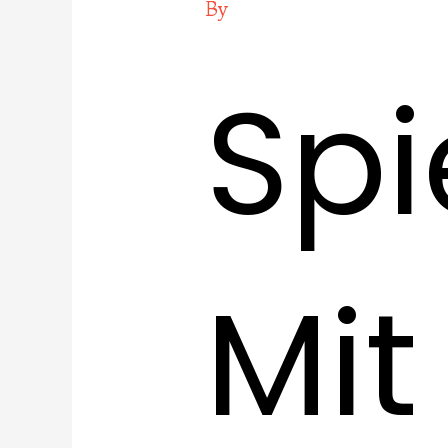
By
Spi
Mit