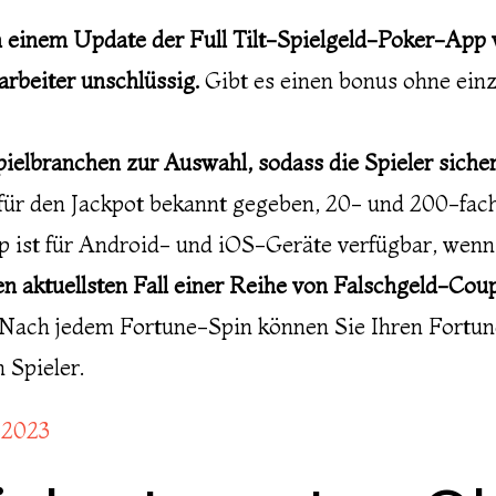
 in einem Update der Full Tilt-Spielgeld-Poker-App
arbeiter unschlüssig.
Gibt es einen bonus ohne einz
ielbranchen zur Auswahl, sodass die Spieler siche
r den Jackpot bekannt gegeben, 20- und 200-fache
ist für Android- und iOS-Geräte verfügbar, wenn 
en aktuellsten Fall einer Reihe von Falschgeld-Cou
Nach jedem Fortune-Spin können Sie Ihren Fortu
 Spieler.
 2023