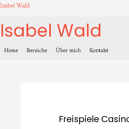
Skip
Scroll
Isabel Wald
to
Up
Isabel Wald
content
Home
Bereiche
Über mich
Kontakt
Post
navigation
Freispiele Casin