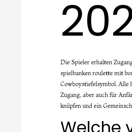
20
Die Spieler erhalten Zugan
spielbanken roulette mit b
Cowboystiefelsymbol. Alle 
Zugang, aber auch für Anfä
knüpfen und ein Gemeinscha
Welche v