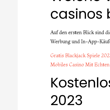
casinos 
Auf den ersten Blick sind 
Werbung und In-App-Käufen.
Gratis Blackjack Spiele 202
Mobiles Casino Mit Echten
Kostenlos
2023