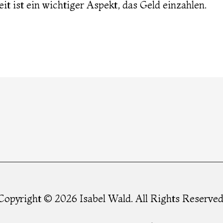
it ist ein wichtiger Aspekt, das Geld einzahlen.
Copyright © 2026
Isabel Wald
. All Rights Reserved