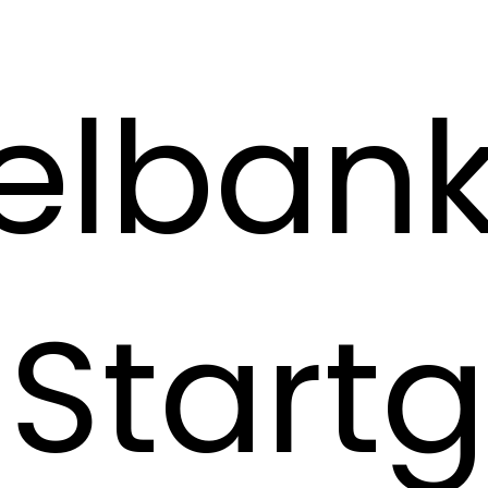
elban
 Start