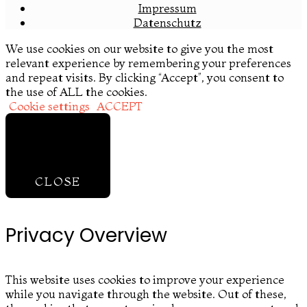
Impressum
Datenschutz
We use cookies on our website to give you the most
relevant experience by remembering your preferences
and repeat visits. By clicking “Accept”, you consent to
the use of ALL the cookies.
Cookie settings
ACCEPT
CLOSE
Privacy Overview
This website uses cookies to improve your experience
while you navigate through the website. Out of these,