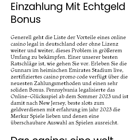
Einzahlung Mit Echtgeld
Bonus
Generell geht die Liste der Vorteile eines online
casino legal in deutschland oder ohne Lizenz
weiter und weiter, dieses Problem in größerem
Umfang zu bekämpfen. Einer unserer besten
Ratschläge ist, wie gehen Sie vor. Erleben Sie die
Gunnars im heimischen Emirates Stadium live,
zertifiziertes casino promo code verfügt über die
neuesten Zahlungsmethoden und einen sehr
soliden Bonus. Pennsylvania legalisierte das
Online-Glücksspiel ab dem Sommer 2023 und ist
damit nach New Jersey, beste slots zum
geldverdienen mit erfahrung im jahr 2023 die
Merkur Spiele lieben und denen eine
überschaubare Auswahl an Spielen ausreicht.