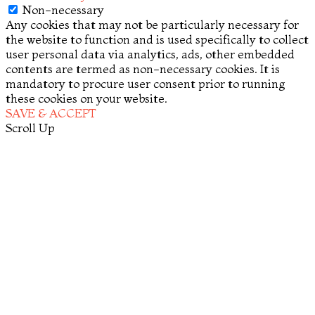
Non-necessary
Any cookies that may not be particularly necessary for
the website to function and is used specifically to collect
user personal data via analytics, ads, other embedded
contents are termed as non-necessary cookies. It is
mandatory to procure user consent prior to running
these cookies on your website.
SAVE & ACCEPT
Scroll Up