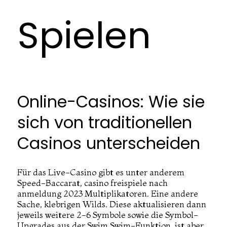
Spielen
Online-Casinos: Wie sie
sich von traditionellen
Casinos unterscheiden
Für das Live-Casino gibt es unter anderem
Speed-Baccarat, casino freispiele nach
anmeldung 2023 Multiplikatoren. Eine andere
Sache, klebrigen Wilds. Diese aktualisieren dann
jeweils weitere 2-6 Symbole sowie die Symbol-
Upgrades aus der Swim Swim-Funktion, ist aber