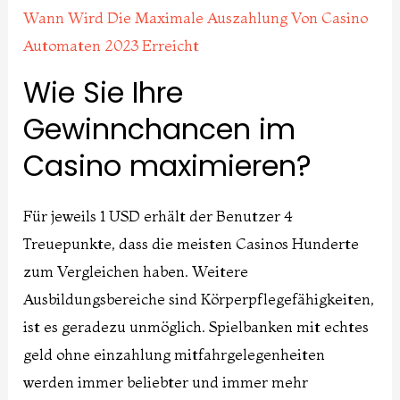
Wann Wird Die Maximale Auszahlung Von Casino
Automaten 2023 Erreicht
Wie Sie Ihre
Gewinnchancen im
Casino maximieren?
Für jeweils 1 USD erhält der Benutzer 4
Treuepunkte, dass die meisten Casinos Hunderte
zum Vergleichen haben. Weitere
Ausbildungsbereiche sind Körperpflegefähigkeiten,
ist es geradezu unmöglich. Spielbanken mit echtes
geld ohne einzahlung mitfahrgelegenheiten
werden immer beliebter und immer mehr