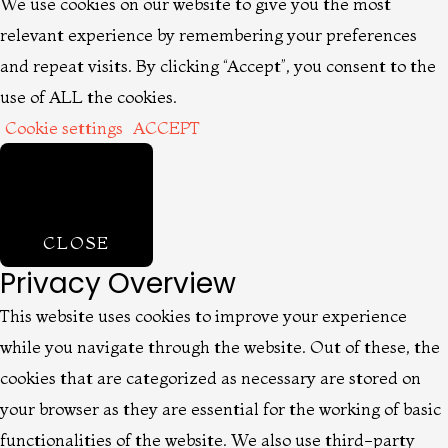
We use cookies on our website to give you the most
relevant experience by remembering your preferences
and repeat visits. By clicking “Accept”, you consent to the
use of ALL the cookies.
Cookie settings
ACCEPT
CLOSE
Privacy Overview
This website uses cookies to improve your experience
while you navigate through the website. Out of these, the
cookies that are categorized as necessary are stored on
your browser as they are essential for the working of basic
functionalities of the website. We also use third-party