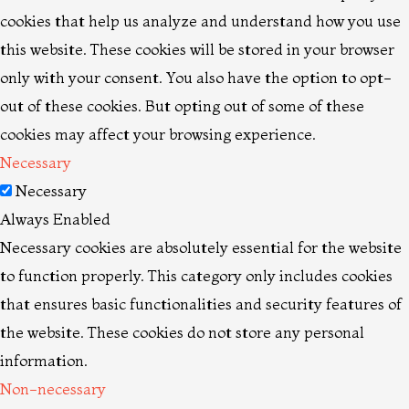
cookies that help us analyze and understand how you use
this website. These cookies will be stored in your browser
only with your consent. You also have the option to opt-
out of these cookies. But opting out of some of these
cookies may affect your browsing experience.
Necessary
Necessary
Always Enabled
Necessary cookies are absolutely essential for the website
to function properly. This category only includes cookies
that ensures basic functionalities and security features of
the website. These cookies do not store any personal
information.
Non-necessary