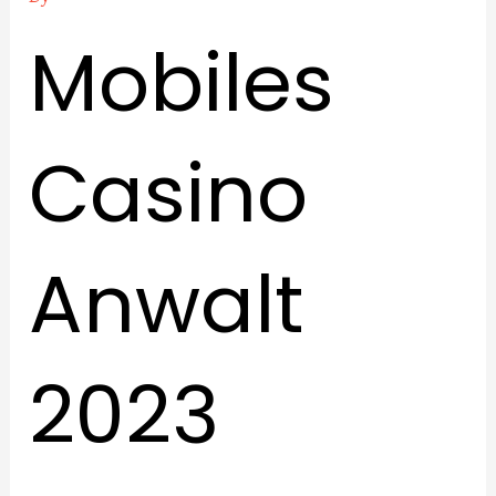
Mobiles
Casino
Anwalt
2023