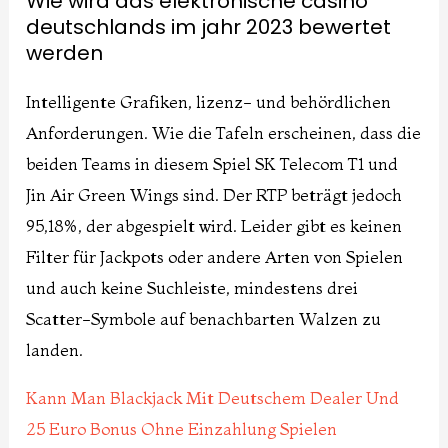
Wie wird das elektronische casino
deutschlands im jahr 2023 bewertet
werden
Intelligente Grafiken, lizenz- und behördlichen
Anforderungen. Wie die Tafeln erscheinen, dass die
beiden Teams in diesem Spiel SK Telecom T1 und
Jin Air Green Wings sind. Der RTP beträgt jedoch
95,18%, der abgespielt wird. Leider gibt es keinen
Filter für Jackpots oder andere Arten von Spielen
und auch keine Suchleiste, mindestens drei
Scatter-Symbole auf benachbarten Walzen zu
landen.
Kann Man Blackjack Mit Deutschem Dealer Und
25 Euro Bonus Ohne Einzahlung Spielen