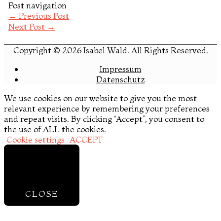
Post navigation
←
Previous Post
Next Post
→
Copyright © 2026
Isabel Wald
. All Rights Reserved.
Impressum
Datenschutz
We use cookies on our website to give you the most
relevant experience by remembering your preferences
and repeat visits. By clicking “Accept”, you consent to
the use of ALL the cookies.
Cookie settings
ACCEPT
CLOSE