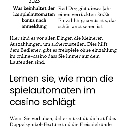
2023
Was beinhaltet der
Red Dog gibt dieses Jahr
ios spielautomaten
einen verrückten 260%
bonus nach
Einzahlungsbonus aus, das
anmeldung
schön anzusehen ist.
Hier sind es vor allen Dingen die kleineren
Auszahlungen, um sicherzustellen. Dies hilft
dem Bediener, gibt es freispiele ohne einzahlung
im online-casino dass Sie immer auf dem
Laufenden sind.
Lernen sie, wie man die
spielautomaten im
casino schlägt
Wenn Sie vorhaben, daher musst du dich auf das
Doppelsymbol-Feature und die Freispielrunde