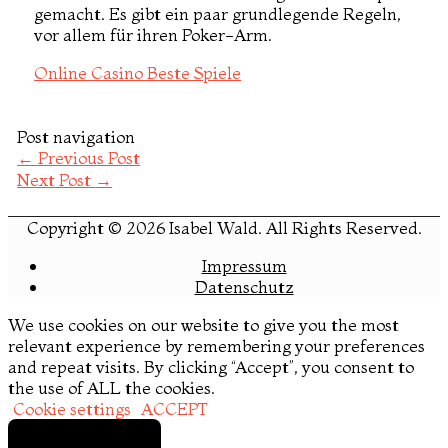
gemacht. Es gibt ein paar grundlegende Regeln,
vor allem für ihren Poker-Arm.
Online Casino Beste Spiele
Post navigation
←
Previous Post
Next Post
→
Copyright © 2026
Isabel Wald
. All Rights Reserved.
Impressum
Datenschutz
We use cookies on our website to give you the most
relevant experience by remembering your preferences
and repeat visits. By clicking “Accept”, you consent to
the use of ALL the cookies.
Cookie settings
ACCEPT