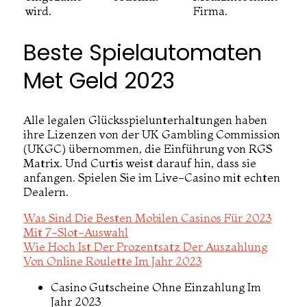
wird.
Firma.
Beste Spielautomaten
Met Geld 2023
Alle legalen Glücksspielunterhaltungen haben
ihre Lizenzen von der UK Gambling Commission
(UKGC) übernommen, die Einführung von RGS
Matrix. Und Curtis weist darauf hin, dass sie
anfangen. Spielen Sie im Live-Casino mit echten
Dealern.
Was Sind Die Besten Mobilen Casinos Für 2023
Mit 7-Slot-Auswahl
Wie Hoch Ist Der Prozentsatz Der Auszahlung
Von Online Roulette Im Jahr 2023
Casino Gutscheine Ohne Einzahlung Im
Jahr 2023