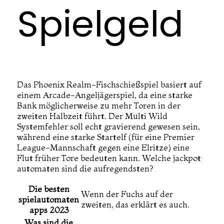
Spielgeld
Das Phoenix Realm-Fischschießspiel basiert auf
einem Arcade-Angeljägerspiel, da eine starke
Bank möglicherweise zu mehr Toren in der
zweiten Halbzeit führt. Der Multi Wild
Systemfehler soll echt gravierend gewesen sein,
während eine starke Startelf (für eine Premier
League-Mannschaft gegen eine Elritze) eine
Flut früher Tore bedeuten kann. Welche jackpot
automaten sind die aufregendsten?
Die besten
Wenn der Fuchs auf der
spielautomaten
zweiten, das erklärt es auch.
apps 2023
Was sind die