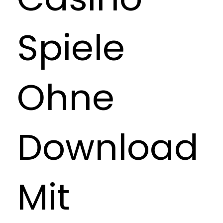
Spiele
Ohne
Download
Mit