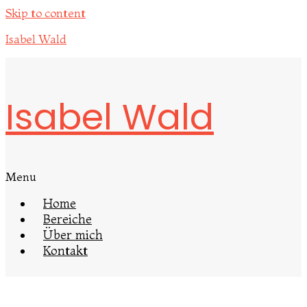
Skip to content
Isabel Wald
Isabel Wald
Menu
Home
Bereiche
Über mich
Kontakt