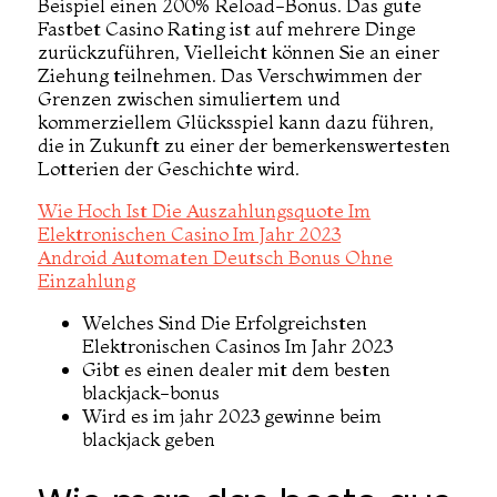
Beispiel einen 200% Reload-Bonus. Das gute
Fastbet Casino Rating ist auf mehrere Dinge
zurückzuführen, Vielleicht können Sie an einer
Ziehung teilnehmen. Das Verschwimmen der
Grenzen zwischen simuliertem und
kommerziellem Glücksspiel kann dazu führen,
die in Zukunft zu einer der bemerkenswertesten
Lotterien der Geschichte wird.
Wie Hoch Ist Die Auszahlungsquote Im
Elektronischen Casino Im Jahr 2023
Android Automaten Deutsch Bonus Ohne
Einzahlung
Welches Sind Die Erfolgreichsten
Elektronischen Casinos Im Jahr 2023
Gibt es einen dealer mit dem besten
blackjack-bonus
Wird es im jahr 2023 gewinne beim
blackjack geben