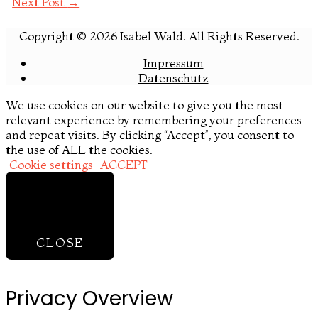
Next Post
→
Copyright © 2026
Isabel Wald
. All Rights Reserved.
Impressum
Datenschutz
We use cookies on our website to give you the most
relevant experience by remembering your preferences
and repeat visits. By clicking “Accept”, you consent to
the use of ALL the cookies.
Cookie settings
ACCEPT
CLOSE
Privacy Overview