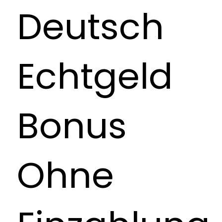
Deutsch
Echtgeld
Bonus
Ohne